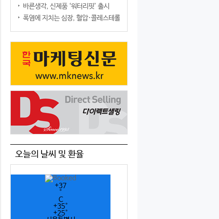
바른생각, 신제품 ‘워터리핏’ 출시
폭염에 지치는 심장, 혈압·콜레스테롤만 챙기면 될까?
오늘의 날씨 및 환율
+
37
°
C
+
35°
+
25°