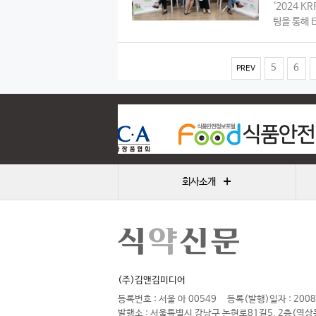
‘2024 K
팅을 통해 
5
6
PREV
+
회사소개
(주)김앤김미디어
등록번호 : 서울 아 00549
등록(발행)일자 : 2008
발행소 : 서울특별시 강남구 논현로81길5, 2층(역삼