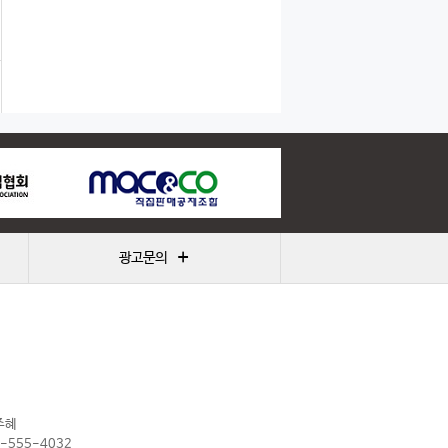
+
광고문의
주혜
2-555-4032