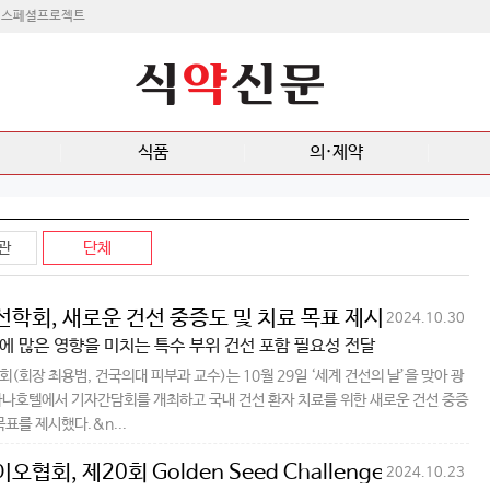
스페셜프로젝트
식품
의·제약
관
단체
학회, 새로운 건선 중증도 및 치료 목표 제시
2024.10.30
에 많은 영향을 미치는 특수 부위 건선 포함 필요성 전달
(회장 최용범, 건국의대 피부과 교수)는 10월 29일 ‘세계 건선의 날’을 맞아 광
나호텔에서 기자간담회를 개최하고 국내 건선 환자 치료를 위한 새로운 건선 중증
목표를 제시했다.&n...
협회, 제20회 Golden Seed Challenge 개최
2024.10.23