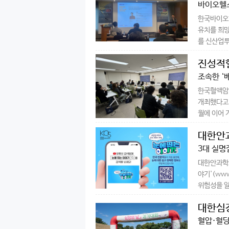
바이오헬스
한국바이오협
유치를 희망
를 신산업투
진성적
조속한 ‘
한국혈액암협
개최했다고 
월에 이어 기
대한안과
3대 실명
대한안과학회
야기'(www
위험성을 알
대한심장
혈압·혈당