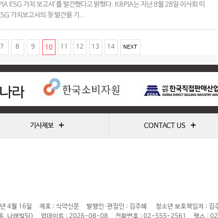
RPIA ESG 가치 보고서’를 발간했다고 밝혔다. KRPIA는 지난 8월 28일 이사회 미
ESG 가치보고서의 첫 발간을 기...
(
7
8
9
10
11
12
13
14
NEXT
c
u
r
r
e
+
+
기사제보
CONTACT US
n
t
)
년 4월 16일
제호 : 식약신문
발행인·편집인 : 김주혜
청소년 보호책임자 : 김
동, 나래빌딩)
업데이트 : 2026-08-08
전화번호 : 02-555-2561
팩스 : 0