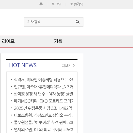
홈
로그인
회원가입
라이프
기획
HOT NEWS
더보기
식약처, 비타민 이중제형 허용으로 소비자 선택권 확대
인큐텐, 아주대·휴먼메디텍과 LNP 커큐민 공동연구
한미家 분쟁 새 변수…‘4자 동맹’ 균열 현실화
메가MGC커피, EXO 포토카드 프리퀀시 이벤트
2025년 위생용품 시장 3조 1,492억 원
다보스병원, 심장스텐트 삽입술 본격 시행
풀무원샘물, ‘하루귀리’ 누적 판매 500만 병 돌파
연세의료원, KT와 의료 데이터 고도화 협력