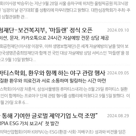
(이사장 박승우)는 지난 9월 28일 서울 송파구에 위치한 올림픽공원 피크닉장
 ‘심장의 날 걷기대회’를 성황리에 마무리했다고 밝혔다. 대한심장학회가 주최·주
 심혈관질환 관...
재단-보건복지부, ‘마들랜’ 정식 오픈
2024.09.10
션, 문자, 카카오톡으로 24시간 자살예방 전문 상담 제공
공헌재단(이사장 이장우, 이하 생명보험재단)은 세계 자살예방의 날을 맞아 보
한국생명존중희망재단과 함께 전 국민 대상 자살예방 상담 서비스인 ‘마들랜’을 정
 9월 10일 밝혔다...
티스학회, 환우와 함께 하는 야구 관람 행사 성료
2024.09.05
질환 환우와 의료진과 서로 소통하며 힐링하는 시간 마련
학회(이사장 차훈석, 삼성서울병원 류마티스내과)는 8월 29일 류마티스 질환
인이 함께하는 프로야구 단체 관람 행사를 성황리에 마쳤다고 9월 5일 밝혔다. 이
월 29일 오후 6...
 통해 기여한 글로벌 제약기업 노력 조명”
2024.08.29
KRPIA ESG 가치 보고서’ 첫 발간
약산업협회(이하 KRPIA)는 ESG(환경·사회·지배구조) 성과와 비전을 담은