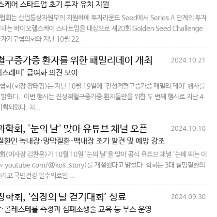
케어 스타트업 초기 투자 유치 지원
회는 산업통상자원부의 지원하에 투자라운드 Seed에서 Series A 단계의 투자
하는 바이오헬스케어 스타트업을 대상으로 제20회 Golden Seed Challenge
자기구협의회와 지난 10월 22...
혈구증가증 환자를 위한 패밀리데이 개최
2024.10.21
베스레미’ 급여화 의견 모아
회(회장 장태평)는 지난 10월 19일에 ‘진성적혈구증가증 패밀리 데이’ 행사를
밝혔다. 이번 행사는 진성적혈구증가증 환자들만을 위한 두 번째 행사로 지난 4
획되었다. 치...
학회, '눈의 날' 맞아 유튜브 채널 오픈
2024.10.10
질환인 녹내장·망막질환·백내장 조기 발견 및 예방 강조
(이사장 김찬윤)가 10월 10일 '눈의 날'을 맞아 공식 유튜브 채널 '눈에 띄는 이
.youtube.com/@kos_story)를 개설했다고 밝혔다. 학회는 3대 실명질환의
리고 국민건강 필수의료인 ...
학회, ‘심장의 날 걷기대회’ 성료
2024.09.30
·콜레스테롤 측정과 심폐소생술 교육 등 부스 운영