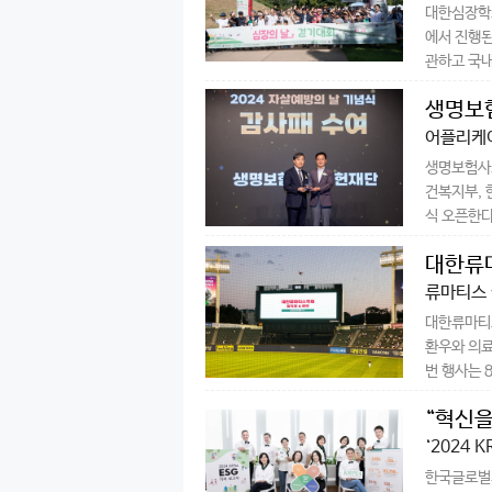
대한심장학회
에서 진행된
관하고 국내
생명보험
어플리케이
생명보험사회
건복지부, 
식 오픈한다고
대한류마
류마티스 
대한류마티스
환우와 의료
번 행사는 8
“혁신을
‘2024 
한국글로벌의