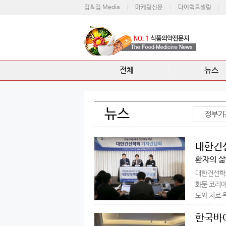
김&김 Media
마케팅신문
다이렉트셀링
전체
뉴스
뉴스
정부기
대한건선
환자의 삶
대한건선학회
화문 코리아
도와 치료 
한국바이오