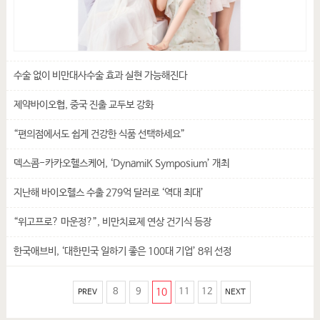
수술 없이 비만대사수술 효과 실현 가능해진다
제약바이오협, 중국 진출 교두보 강화
“편의점에서도 쉽게 건강한 식품 선택하세요”
덱스콤-카카오헬스케어, ‘DynamiK Symposium’ 개최
지난해 바이오헬스 수출 279억 달러로 ‘역대 최대’
“위고프로? 마운정?”, 비만치료제 연상 건기식 등장
한국애브비, ‘대한민국 일하기 좋은 100대 기업’ 8위 선정
8
9
10
11
12
PREV
NEXT