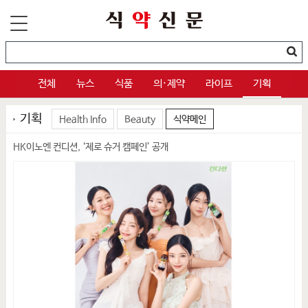
전체
뉴스
식품
의·제약
라이프
기획
기획
Health Info
Beauty
식약메인
HK이노엔 컨디션, ‘제로 슈거 캠페인’ 공개