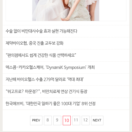
수술 없이 비만대사수술 효과 실현 가능해진다
제약바이오협, 중국 진출 교두보 강화
“편의점에서도 쉽게 건강한 식품 선택하세요”
덱스콤-카카오헬스케어, ‘DynamiK Symposium’ 개최
지난해 바이오헬스 수출 279억 달러로 ‘역대 최대’
“위고프로? 마운정?”, 비만치료제 연상 건기식 등장
한국애브비, ‘대한민국 일하기 좋은 100대 기업’ 8위 선정
8
9
10
11
12
PREV
NEXT