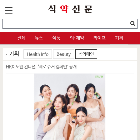
전체
뉴스
식품
의·제약
라이프
기획
기획
Health Info
Beauty
식약메인
HK이노엔 컨디션, ‘제로 슈거 캠페인’ 공개