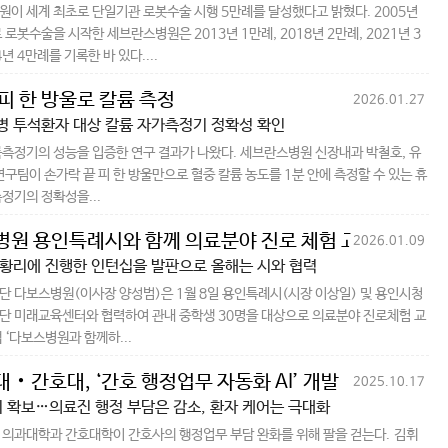
이 세계 최초로 단일기관 로봇수술 시행 5만례를 달성했다고 밝혔다. 2005년
 로봇수술을 시작한 세브란스병원은 2013년 1만례, 2018년 2만례, 2021년 3
4년 4만례를 기록한 바 있다....
피 한 방울로 칼륨 측정
2026.01.27
 투석환자 대상 칼륨 자가측정기 정확성 확인
측정기의 성능을 입증한 연구 결과가 나왔다. 세브란스병원 신장내과 박철호, 유
연구팀이 손가락 끝 피 한 방울만으로 혈중 칼륨 농도를 1분 안에 측정할 수 있는 휴
정기의 정확성을...
원 용인특례시와 함께 의료분야 진로 체험 교육 운영
2026.01.09
황리에 진행한 인턴십을 발판으로 올해는 시와 협력
 다보스병원(이사장 양성범)은 1월 8일 용인특례시(시장 이상일) 및 용인시청
 미래교육센터와 협력하여 관내 중학생 30명을 대상으로 의료분야 진로체험 교
 ‘다보스병원과 함께하...
‧간호대, ‘간호 행정업무 자동화 AI’ 개발
2025.10.17
비 확보…의료진 행정 부담은 감소, 환자 케어는 극대화
의과대학과 간호대학이 간호사의 행정업무 부담 완화를 위해 팔을 걷는다. 김휘