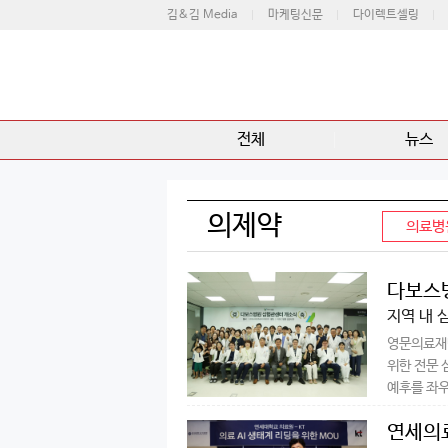
김&김 Media
마케팅신문
다이렉트셀링
전체
뉴스
의제약
의료병
다보스병
지역 내 
영문의료재단
위한 전문 
예후를 좌우
연세의료