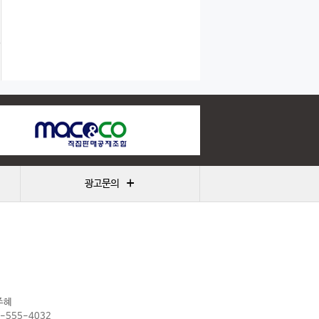
+
광고문의
주혜
2-555-4032