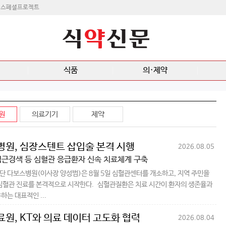
스페셜프로젝트
식품
의·제약
원
의료기기
제약
원, 심장스텐트 삽입술 본격 시행
2026.08.05
심근경색 등 심혈관 응급환자 신속 치료체계 구축
 다보스병원(이사장 양성범)은 8월 5일 심혈관센터를 개소하고, 지역 주민을
심혈관 진료를 본격적으로 시작한다. 심혈관질환은 치료 시간이 환자의 생존율과
하는 대표적인 ...
원, KT와 의료 데이터 고도화 협력
2026.08.04