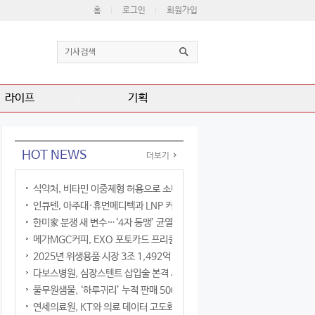
홈
로그인
회원가입
라이프
기획
HOT NEWS
더보기
식약처, 비타민 이중제형 허용으로 소비자 선택권 확대
인큐텐, 아주대·휴먼메디텍과 LNP 커큐민 공동연구
한미家 분쟁 새 변수…‘4자 동맹’ 균열 현실화
메가MGC커피, EXO 포토카드 프리퀀시 이벤트
2025년 위생용품 시장 3조 1,492억 원
다보스병원, 심장스텐트 삽입술 본격 시행
풀무원샘물, ‘하루귀리’ 누적 판매 500만 병 돌파
연세의료원, KT와 의료 데이터 고도화 협력