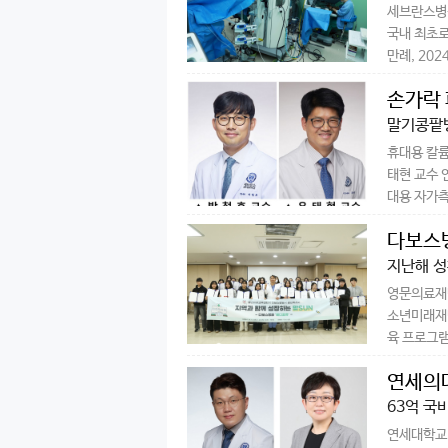
세브란스병원
국내 최초로
만례, 202
손가락 
말기콩팥병
휴대용 칼륨
태현 교수 
대용 자가측
다보스병
지난해 성
영문의료재단
소년미래재단
육 프로그램
연세의대
63억 국
연세대학교 