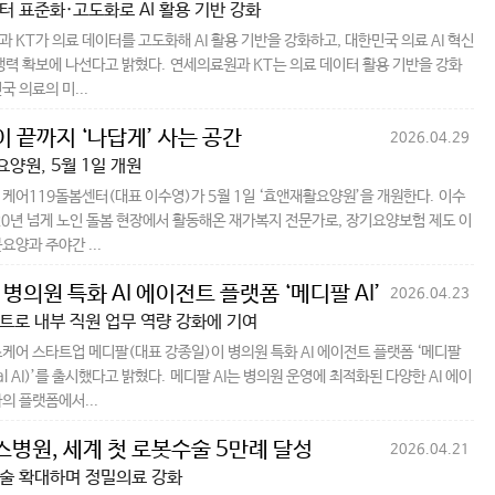
터 표준화·고도화로 AI 활용 기반 강화
 KT가 의료 데이터를 고도화해 AI 활용 기반을 강화하고, 대한민국 의료 AI 혁신
쟁력 확보에 나선다고 밝혔다. 연세의료원과 KT는 의료 데이터 활용 기반을 강화
국 의료의 미...
 끝까지 ‘나답게’ 사는 공간
2026.04.29
양원, 5월 1일 개원
케어119돌봄센터(대표 이수영)가 5월 1일 ‘효앤재활요양원’을 개원한다. 이수
20년 넘게 노인 돌봄 현장에서 활동해온 재가복지 전문가로, 장기요양보험 제도 이
요양과 주야간 ...
 병의원 특화 AI 에이전트 플랫폼 ‘메디팔 AI’ 출시
2026.04.23
전트로 내부 직원 업무 역량 강화에 기여
케어 스타트업 메디팔(대표 강종일)이 병의원 특화 AI 에이전트 플랫폼 ‘메디팔
pal AI)’를 출시했다고 밝혔다. 메디팔 AI는 병의원 운영에 최적화된 다양한 AI 에이
의 플랫폼에서...
병원, 세계 첫 로봇수술 5만례 달성
2026.04.21
술 확대하며 정밀의료 강화