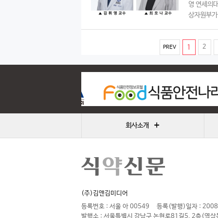
영 연세의
상자원부가 
(
1
2
PREV
c
u
r
r
e
+
회사소개
n
t
)
(주)김앤김미디어
등록번호 : 서울 아 00549
등록(발행)일자 : 2008
발행소 : 서울특별시 강남구 논현로81길5, 2층(역삼