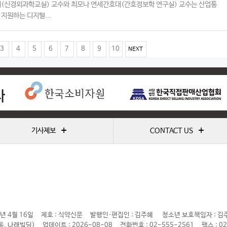
대(신경외과학교실) 교수와 최모나 연세간호대(간호정보학 연구실) 교수는 산업통
지원하는 디지털...
3
4
5
6
7
8
9
10
NEXT
+
+
기사제보
CONTACT US
년 4월 16일
제호 : 식약신문
발행인·편집인 : 김주혜
청소년 보호책임자 : 김
동, 나래빌딩)
업데이트 : 2026-08-08
전화번호 : 02-555-2561
팩스 : 0