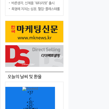
바른생각, 신제품 ‘워터리핏’ 출시
폭염에 지치는 심장, 혈압·콜레스테롤만 챙기면 될까?
오늘의 날씨 및 환율
+
37
°
C
+
35°
+
25°