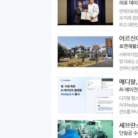
의료 데이
연세의료원과
과 미래 경
하고 대한민
어르신이
효앤재활요
사회적기업 
영 대표는 
전부터 방문
메디팔,
AI 에이
디지털 헬스
AI(Medi
전트를 하나
세브란스
단일공 수