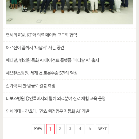
연세의료원, KT와 의료 데이터 고도화 협력
어르신이 끝까지 ‘나답게’ 사는 공간
메디팔, 병의원 특화 AI 에이전트 플랫폼 ‘메디팔 AI’ 출시
세브란스병원, 세계 첫 로봇수술 5만례 달성
손가락 피 한 방울로 칼륨 측정
다보스병원 용인특례시와 함께 의료분야 진로 체험 교육 운영
연세의대‧간호대, ‘간호 행정업무 자동화 AI’ 개발
1
2
3
4
5
PREV
NEXT