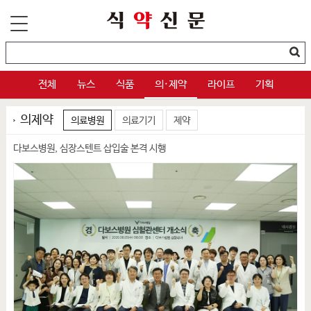
전체
뉴스
식품
의·제약
라이프
기획
의제약
의료병원
의료기기
제약
다보스병원, 심장스텐트 삽입술 본격 시행