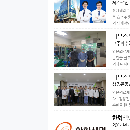
체계적인 
청담해리슨
은 △척추
의 체계적인
다보스 
고주파수
영문의료재
눈길을 끌고 
외과 탄시아헝
다보스 
생명존중
영문의료재단
다. 정용진
수련을 한 후
한화생명
2014년~