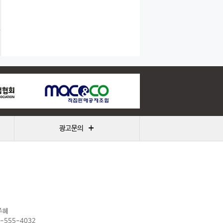
+
광고문의
주혜
2-555-4032