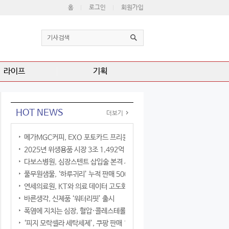
홈
로그인
회원가입
라이프
기획
HOT NEWS
더보기
메가MGC커피, EXO 포토카드 프리퀀시 이벤트
2025년 위생용품 시장 3조 1,492억 원
다보스병원, 심장스텐트 삽입술 본격 시행
풀무원샘물, ‘하루귀리’ 누적 판매 500만 병 돌파
연세의료원, KT와 의료 데이터 고도화 협력
바른생각, 신제품 ‘워터리핏’ 출시
폭염에 지치는 심장, 혈압·콜레스테롤만 챙기면 될까?
‘피지 모락셀라 세탁세제’, 쿠팡 판매 1위 등극