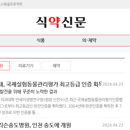
스페셜프로젝트
식품
의·제약
원
의료기기
제약
대, 국제실험동물관리평가 최고등급 인증 획득
2024.04.23
발전을 위해 꾸준히 노력한 결과
 의과대학 연세의생명연구원(원장 신전수)은 최근 국제실험동물관리평가인증협
AC)로부터 최고등급인 완전인증을 획득했다. 2004년에 완전인증을 획득한 후 7
 성과로 이번 인증을 통...
리슨송도병원, 인천 송도에 개원
2024.04.23