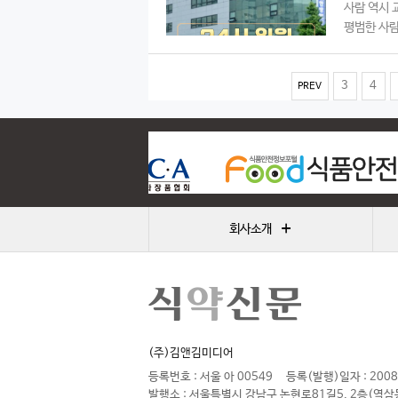
사람 역시 
평범한 사람도
3
4
PREV
+
회사소개
(주)김앤김미디어
등록번호 : 서울 아 00549
등록(발행)일자 : 2008
발행소 : 서울특별시 강남구 논현로81길5, 2층(역삼