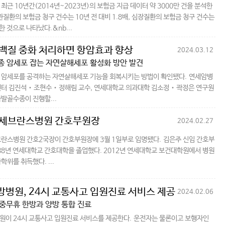
최근 10년간(2014년~2023년)의 보험금 지급 데이터 약 3000만 건을 분석한
관질환의 보험금 청구 건수는 10년 전 대비 1.8배, 심장질환의 보험금 청구 건수는
한 것으로 나타났다.&nb...
단백질 중화 처리하면 항암효과 향상
2024.03.12
 암세포 잡는 자연살해세포 활성화 방안 발견
 암세포를 공격하는 자연살해세포 기능을 회복시키는 방법이 확인됐다. 연세암병
센터 김진석‧조현수‧정해림 교수, 연세대학교 의과대학 김소정‧곽정은 연구원
발골수종이 진행할...
 세브란스병원 간호부원장
2024.02.27
란스병원 간호2국장이 간호부원장에 3월 1일부로 임명됐다. 김은주 신임 간호부
88년 연세대학교 간호대학을 졸업했다. 2012년 연세대학교 보건대학원에서 병원
학위를 취득했다. ...
병원, 24시 교통사고 입원진료 서비스 제공
2024.02.06
연중무휴 한방과 양방 통합 진료
이 24시 교통사고 입원진료 서비스를 제공한다. 운전자는 물론이고 보행자인