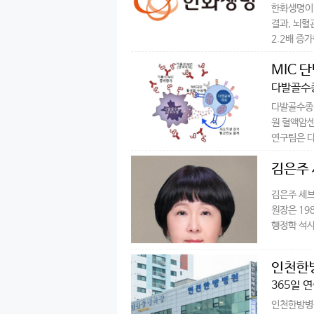
한화생명이 
결과, 뇌혈
2.2배 증가
MIC 
다발골수종
다발골수종
원 혈액암
연구팀은 다
김은주
김은주 세브
원장은 19
행정학 석사
인천한방
365일 
인천한방병원