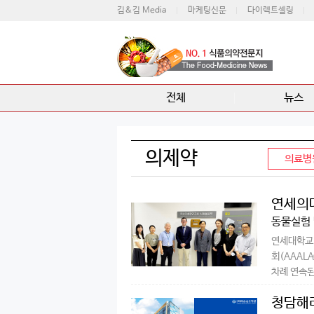
김&김 Media
마케팅신문
다이렉트셀링
전체
뉴스
의제약
의료병
연세의
동물실험 
연세대학교
회(AAAL
차례 연속된
청담해