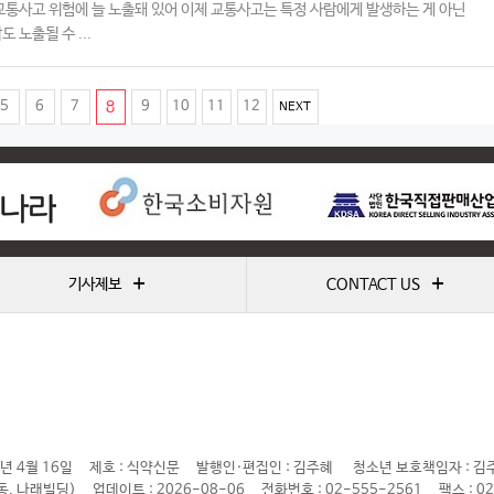
교통사고 위험에 늘 노출돼 있어 이제 교통사고는 특정 사람에게 발생하는 게 아닌
 노출될 수 ...
(
5
6
7
8
9
10
11
12
NEXT
c
u
r
r
e
+
+
기사제보
CONTACT US
n
t
)
년 4월 16일
제호 : 식약신문
발행인·편집인 : 김주혜
청소년 보호책임자 : 김
동, 나래빌딩)
업데이트 : 2026-08-06
전화번호 : 02-555-2561
팩스 : 0