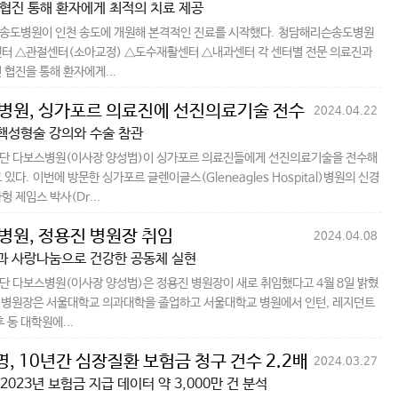
협진 통해 환자에게 최적의 치료 제공
송도병원이 인천 송도에 개원해 본격적인 진료를 시작했다. 청담해리슨송도병원
센터 △관절센터(소아교정) △도수재활센터 △내과센터 각 센터별 전문 의료진과
 협진을 통해 환자에게...
병원, 싱가포르 의료진에 선진의료기술 전수
2024.04.22
핵성형술 강의와 수술 참관
단 다보스병원(이사장 양성범)이 싱가포르 의료진들에게 선진의료기술을 전수해
있다. 이번에 방문한 싱가포르 글렌이글스(Gleneagles Hospital)병원의 신경
 제임스 박사(Dr...
병원, 정용진 병원장 취임
2024.04.08
과 사랑나눔으로 건강한 공동체 실현
 다보스병원(이사장 양성범)은 정용진 병원장이 새로 취임했다고 4월 8일 밝혔
 병원장은 서울대학교 의과대학을 졸업하고 서울대학교 병원에서 인턴, 레지던트
 동 대학원에...
, 10년간 심장질환 보험금 청구 건수 2.2배 증가
2024.03.27
2023년 보험금 지급 데이터 약 3,000만 건 분석