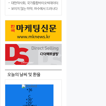
대한약사회, 국가통합바이오빅데이터구축사업단과 업무협약 체결
보이지 않는 마약, 하수에서 드러나다
오늘의 날씨 및 환율
+
36
°
C
+
39°
+
29°