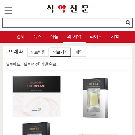
전체
뉴스
식품
의·제약
라이프
기획
의제약
의료병원
의료기기
제약
셀루메드, ‘셀루덤 젠’ 개발 완료