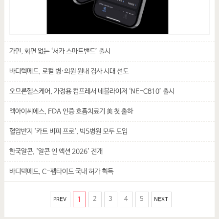
가민, 화면 없는 ‘서카 스마트밴드’ 출시
바디텍메드, 로컬 병·의원 원내 검사 시대 선도
오므론헬스케어, 가정용 컴프레서 네블라이저 ‘NE-C810’ 출시
멕아이씨에스, FDA 인증 호흡치료기 美 첫 출하
혈압반지 '카트 비피 프로', 빅5병원 모두 도입
한국알콘, '알콘 인 액션 2026' 전개
바디텍메드, C-펩타이드 국내 허가 획득
1
2
3
4
5
PREV
NEXT