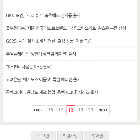
HK이노엔, ‘제로 슈거’ 숙취해소 신제품 출시
풀무원다논, ‘대한민국 퍼스트브랜드 대상’ 그릭요거트·발효유 부문 선정
GS25, 새해 결심 소비 반영한 ‘결심 상품’ 매출 급증
투썸플레이스 ‘생딸기 생크림 케이크’ 출시
“K-뷰티 다음은 K-간편식”
고려은단 ‘메가도스 이뮨샷’ 특별 에디션 출시
공차코리아, 윤남노 셰프 협업 ‘흑백밀크티’ 시리즈 출시
16
17
18
19
20
PREV
NEXT
로그인
회원가입
PC버전