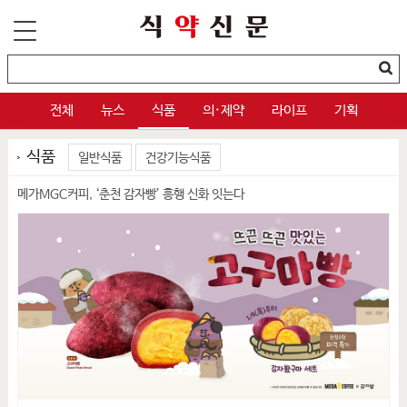
전체
뉴스
식품
의·제약
라이프
기획
식품
일반식품
건강기능식품
메가MGC커피, ‘춘천 감자빵’ 흥행 신화 잇는다