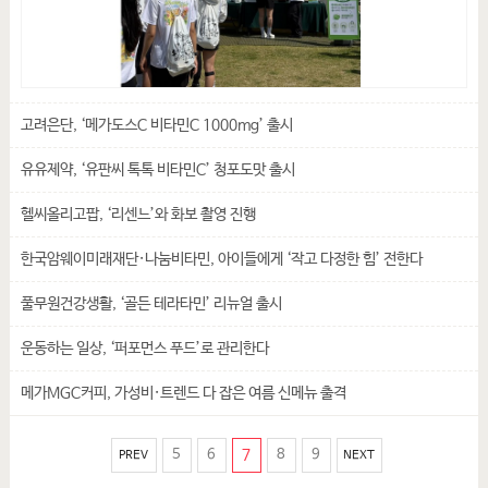
고려은단, ‘메가도스C 비타민C 1000mg’ 출시
유유제약, ‘유판씨 톡톡 비타민C’ 청포도맛 출시
헬씨올리고팝, ‘리센느’와 화보 촬영 진행
한국암웨이미래재단·나눔비타민, 아이들에게 ‘작고 다정한 힘’ 전한다
풀무원건강생활, ‘골든 테라타민’ 리뉴얼 출시
운동하는 일상, ‘퍼포먼스 푸드’로 관리한다
메가MGC커피, 가성비·트렌드 다 잡은 여름 신메뉴 출격
5
6
7
8
9
PREV
NEXT