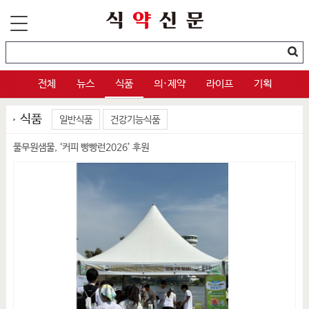
전체
뉴스
식품
의·제약
라이프
기획
식품
일반식품
건강기능식품
풀무원샘물, ‘커피 빵빵런2026’ 후원