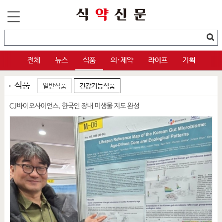
전체
뉴스
식품
의·제약
라이프
기획
식품
일반식품
건강기능식품
CJ바이오사이언스, 한국인 장내 미생물 지도 완성