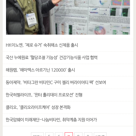
HK이노엔, ‘제로 슈거’ 숙취해소 신제품 출시
국산 누에원료 ‘혈당조절 기능성’ 건강기능식품 사업 협력
해원랩, ‘해마맥스 아르기닌 120000’ 출시
동아제약, ‘비타그란 비타민C 구미 젤리 버라이어티 팩’ 선보여
한국허벌라이프, ‘윈터 홀리데이 프로모션’ 진행
클리오, ‘클리오라이프케어’ 성장 본격화
한국암웨이 미래재단-나눔비타민, 취약계층 지원 이어가