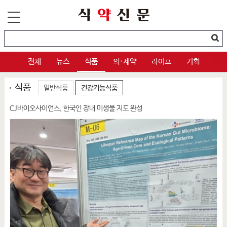
전체
뉴스
식품
의·제약
라이프
기획
식품
일반식품
건강기능식품
CJ바이오사이언스, 한국인 장내 미생물 지도 완성