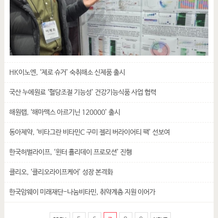
HK이노엔, ‘제로 슈거’ 숙취해소 신제품 출시
국산 누에원료 ‘혈당조절 기능성’ 건강기능식품 사업 협력
해원랩, ‘해마맥스 아르기닌 120000’ 출시
동아제약, ‘비타그란 비타민C 구미 젤리 버라이어티 팩’ 선보여
한국허벌라이프, ‘윈터 홀리데이 프로모션’ 진행
클리오, ‘클리오라이프케어’ 성장 본격화
한국암웨이 미래재단-나눔비타민, 취약계층 지원 이어가