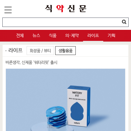
전체
뉴스
식품
의·제약
라이프
기획
라이프
화장품 / 뷰티
생활용품
바른생각, 신제품 ‘워터리핏’ 출시