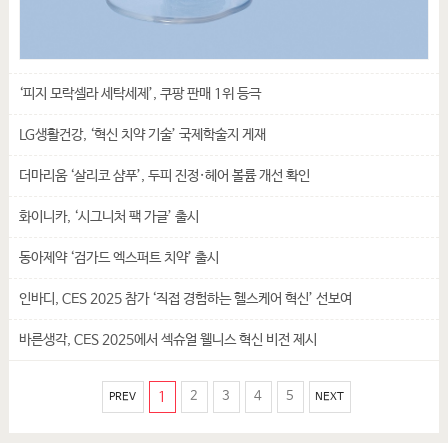
‘피지 모락셀라 세탁세제’, 쿠팡 판매 1위 등극
LG생활건강, ‘혁신 치약 기술’ 국제학술지 게재
더마리움 ‘살리코 샴푸’, 두피 진정·헤어 볼륨 개선 확인
화이니카, ‘시그니처 팩 가글’ 출시
동아제약 ‘검가드 엑스퍼트 치약’ 출시
인바디, CES 2025 참가 ‘직접 경험하는 헬스케어 혁신’ 선보여
바른생각, CES 2025에서 섹슈얼 웰니스 혁신 비전 제시
1
2
3
4
5
PREV
NEXT