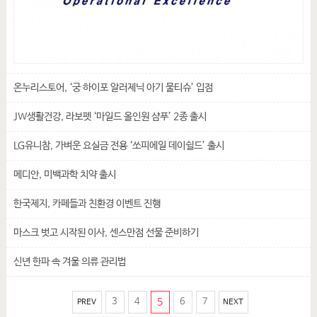
온누리스토어, ‘궁 하이포 알러제닉 아기 물티슈’ 입점
JW생활건강, 라보펫 ‘마일드 올인원 샴푸’ 2종 출시
LG유니참, 가벼운 요실금 전용 ‘쏘피에일 데이쉴드’ 출시
메디안, 미백과학 치약 출시
한국제지, 카페들과 친환경 이벤트 진행
마스크 벗고 시작된 이사, 센스만점 선물 준비하기
신년 한파 속 겨울 의류 관리법
3
4
5
6
7
PREV
NEXT