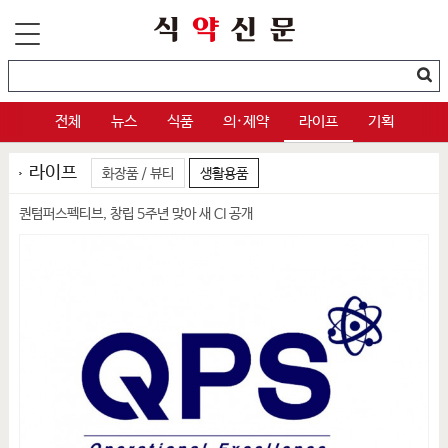
전체
뉴스
식품
의·제약
라이프
기획
라이프
화장품 / 뷰티
생활용품
퀀텀퍼스펙티브, 창립 5주년 맞아 새 CI 공개