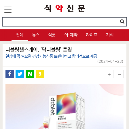
전체
뉴스
식품
의·제약
라이프
기획
터블릿헬스케어, ‘닥터블릿’ 론칭
일상에 꼭 필요한 건강기능식품 트렌디하고 합리적으로 제공
(2024-04-23)