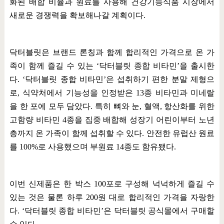
화된 배합 비율과 원료를 사용해 건강기능식품 시장에서
새로운 경쟁력을 확보해나갈 계획이다
.
닥터블릿은 브랜드 론칭과 함께 합리적인 가격으로 온 가
족이 함께 즐길 수 있는
‘
닥터블릿 종합 비타민
’
을 출시한
다
. ‘
닥터블릿 종합 비타민
’
은 섭취하기 편한 분말 제형으
로
,
식약처에서 기능성을 인정받은
13
종 비타민과 미네랄
을 한 포에 모두 담았다
.
특히 뼈와 눈
,
혈액
,
항산화를 위한
고함량 비타민
4
종을 집중 배합해 성장기 어린이부터 노년
층까지 온 가족이 함께 섭취할 수 있다
.
안전한 유럽산 원료
를
100%
로 사용했으며 부원료
14
종도 함유됐다
.
이번 신제품은 한 박스
100
포로 구성해 넉넉하게 즐길 수
있는 것은 물론 하루
200
원 대로 합리적인 가격을 자랑한
다
. ‘
닥터블릿 종합 비타민
’
은 닥터블릿 공식몰에서 구매할