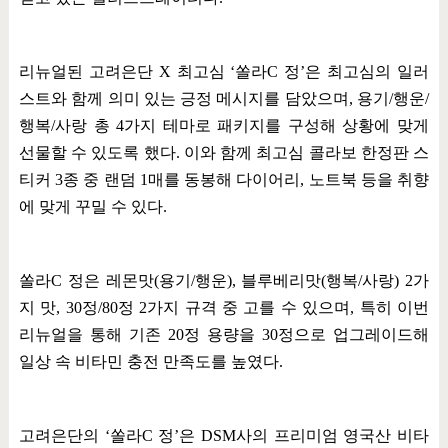
리뉴얼된 고려은단
X
최고심
‘
쏠라
C
정
’
은 최고심의 일러
스트와 함께 의미 있는 긍정 메시지를 담았으며
,
용기
/
행운
/
행복
/
사랑 총
4
가지 테마로 패키지를 구성해 상황에 맞게
선물할 수 있도록 했다
.
이와 함께 최고심 콜라보 한정판 스
티커
3
종 중 랜덤
1
매를 동봉해 다이어리
,
노트북 등을 취향
에 맞게 꾸밀 수 있다
.
쏠라
C
정은 레몬맛
(
용기
/
행운
),
블루베리맛
(
행복
/
사랑
) 2
가
지 맛
, 30
정
/80
정
2
가지 규격 중 고를 수 있으며
,
특히 이번
리뉴얼을 통해 기존
20
정 용량을
30
정으로 업그레이드해
일상 속 비타민 충전 만족도를 높였다
.
고려은단의
‘
쏠라
C
정
’
은
DSM
사의 프리미엄 영국산 비타