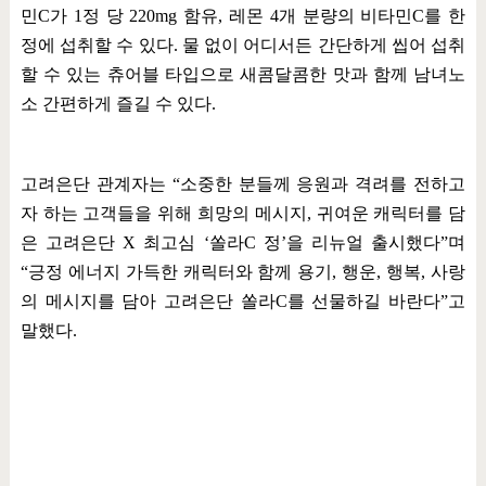
민
C
가
1
정 당
220mg
함유
,
레몬
4
개 분량의 비타민
C
를 한
정에 섭취할 수 있다
.
물 없이 어디서든 간단하게 씹어 섭취
할 수 있는 츄어블 타입으로 새콤달콤한 맛과 함께 남녀노
소 간편하게 즐길 수 있다
.
고려은단 관계자는
“
소중한 분들께 응원과 격려를 전하고
자 하는 고객들을 위해 희망의 메시지
,
귀여운 캐릭터를 담
은 고려은단
X
최고심
‘
쏠라
C
정
’
을 리뉴얼 출시했다
”
며
“
긍정 에너지 가득한 캐릭터와 함께 용기
,
행운
,
행복
,
사랑
의 메시지를 담아 고려은단 쏠라
C
를 선물하길 바란다
”
고
말했다
.