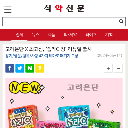
전체
뉴스
식품
의·제약
라이프
기획
고려은단 X 최고심, ‘쏠라C 정’ 리뉴얼 출시
용기/행운/행복/사랑 4가지 테마로 패키지 구성
(2024-05-14)