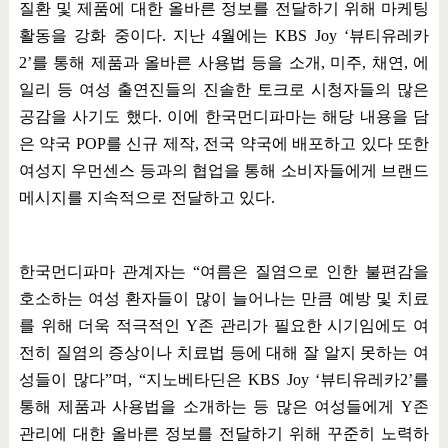
질환 및 제품에 대한 올바른 정보를 전달하기 위해 마케팅
활동을 강화 중이다
.
지난
4
월에는
KBS Joy ‘
뷰티유레카
2’
를 통해 제품과 올바른 사용법 등을 소개
,
미주
,
채연
,
에
일리 등 여성 출연진들의 진솔한 토크로 시청자들의 많은
공감을 사기도 했다
.
이에 한국먼디파마는 해당 내용을 담
은 약국
POP
를 신규 제작
,
전국 약국에 배포하고 있다 또한
여성지 우먼센스 등과의 협업을 통해 소비자들에게 브랜드
메시지를 지속적으로 전달하고 있다
.
한국먼디파마 관계자는
“
여름은 질염으로 인한 불편감을
호소하는 여성 환자들이 많이 늘어나는 만큼 예방 및 치료
를 위해 더욱 적극적인
Y
존 관리가 필요한 시기임에도 여
전히 질염의 증상이나 치료법 등에 대해 잘 알지 못하는 여
성들이 많다
”
며
, “
지노베타딘은
KBS Joy ‘
뷰티유레카
2’
를
통해 제품과 사용법을 소개하는 등 많은 여성들에게
Y
존
관리에 대한 올바른 정보를 전달하기 위해 꾸준히 노력하