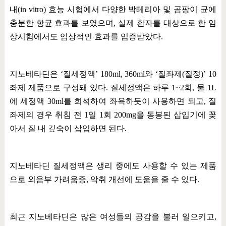
내
(in vitro)
효능 시험에서 다양한 박테리아 및 곰팡이 균에
충분한 항균 효과를 보였으며
,
실제 환자를 대상으로 한 임
상시험에서도 임상적인 효과를 입증받았다
.
지노베타딘은
‘
질세정액
’ 180ml, 360ml
와
‘
질좌제
(
질정
)’ 10
좌제 제품으로 구성돼 있다
.
질세정액은 하루
1~2
회
,
물
1L
에 세정액
30ml
를 희석하여 좌욕하듯이 사용하면 되고
,
질
좌제의 경우 취침 전
1
일
1
회
200mg
을 동봉된 삽입기에 꽂
아서 질 내 깊숙이 삽입하면 된다
.
지노베타딘 질세정액은 생리 중에도 사용할 수 있는 제품
으로 외음부 가려움증
,
악취 개선에 도움을 줄 수 있다
.
최근 지노베타딘은 많은 여성들의 공감을 불러 일으키고
,