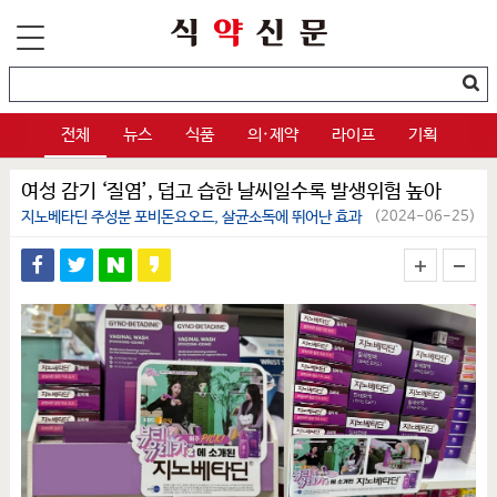
전체
뉴스
식품
의·제약
라이프
기획
여성 감기 ‘질염’, 덥고 습한 날씨일수록 발생위험 높아
지노베타딘 주성분 포비돈요오드, 살균소독에 뛰어난 효과
(2024-06-25)