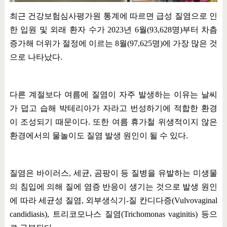
최근 건강보험심사평가원 통계에 따르면 급성 질염으로 인
한 입원 및 외래 환자 수가
2023
년
6
월
(93,628
명
)
부터 차츰
증가해 더위가 절정에 이르는
8
월
(97,625
명
)
에 가장 많은 것
으로 나타났다
.
다른 계절보다 여름에 질염이 자주 발생하는 이유는 날씨
가 덥고 습해 박테리아가 자라고 번성하기에 적합한 환경
이 조성되기 때문이다
.
또한 여름 휴가철 위생적이지 않은
환경에서의 물놀이도 질염 발생 원인이 될 수 있다
.
질염은 바이러스
,
세균
,
곰팡이 등 질병을 유발하는 미생물
의 침입에 의해 질에 염증 반응이 생기는 것으로 발생 원인
에 따라 세균성 질염
,
외부생식기
-
질 칸디다증
(Vulvovaginal
candidiasis),
트리코모나스 질염
(Trichomonas vaginitis)
등으