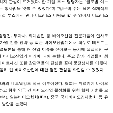
꾸려져 관심이 뜨거웠다
.
한 기업 부스 담당자는
“
글로벌 여느
는 행사임을 엿볼 수 있었다
”
며
“
방문객 수는 물론 실제적으
직접 부스에서 만나 비즈니스 미팅을 할 수 있어서 비즈니스
경영진
,
투자사
,
회계법인 등 바이오산업 전문가들이 연사로
가별 진출 전략 등 최근 바이오산업계에서 화두로 떠오르는
패널토론을 통해 현 산업 이슈를 짚어보는 동시에 실질적인 문
며 바이오산업의 미래에 대해 논했다
.
주요 참가 기업들이 최
사이트세션 또한 참관객들의 관심을 끌며 문전성시를 이뤘다
.
몰려 현 바이오산업에 대한 열띤 관심을 확인할 수 있었다
.
관과의 네트워킹도 적극 이루어졌다
.
협회는 튀르키예 바이오
하고 향후 양국 간 바이오산업 활성화를 위한 협력 기회를 모
RMA),
일본바이오협회
(JBA),
중국 국제바이오경제협회 등 유
 방안을 논했다
.