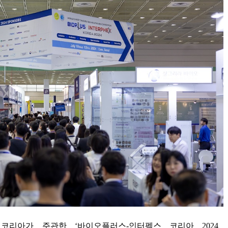
X
코리아가 주관한
‘
바이오플러스
-
인터펙스 코리아
2024