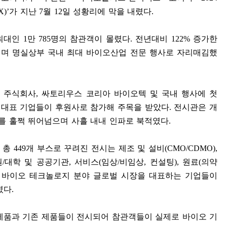
)’
가 지난
7
월
12
일 성황리에 막을 내렸다
.
 최대인
1
만
785
명의 참관객이 몰렸다
.
전년대비
122%
증가한
며 명실상부 국내 최대 바이오산업 전문 행사로 자리매김했
 주식회사
,
싸토리우스 코리아 바이오텍 및 국내 행사에 첫
 대표 기업들이 후원사로 참가해 주목을 받았다
.
전시관은 개
치를 훌쩍 뛰어넘으며 사흘 내내 인파로 북적였다
.
 총
449
개 부스로 꾸려진 전시는 제조 및 설비
(CMO/CDMO),
원
/
대학 및 공공기관
,
서비스
(
임상
/
비임상
,
컨설팅
),
원료
(
의약
,
바이오 테크놀로지 분야 글로벌 시장을 대표하는 기업들이
였다
.
제품과 기존 제품들이 전시되어 참관객들이 실제로 바이오 기