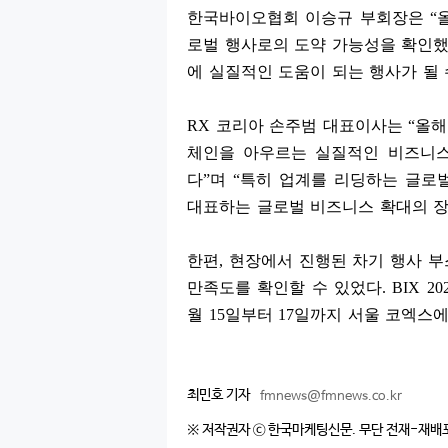
한국바이오협회 이승규 부회장은
“
로벌 행사로의 도약 가능성을 확인
에 실질적인 도움이 되는 행사가 될
RX
코리아 손주범 대표이사는
“
올해
체인을 아우르는 실질적인 비즈니스
다
”
며
“
특히 업계를 리딩하는 글로
대표하는 글로벌 비즈니스 확대의 장
한편
,
현장에서 진행된 차기 행사 부
만족도를 확인할 수 있었다
. BIX 20
월
15
일부터
17
일까지 서울 코엑스
최민호 기자
fmnews@fmnews.co.kr
※ 저작권자 ⓒ 한국마케팅신문. 무단 전재-재배