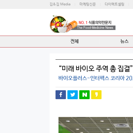
김&김 Media
마케팅신문
다이렉트셀링
전체
뉴스
“미래 바이오 주역 총 집결
바이오플러스-인터펙스 코리아 20