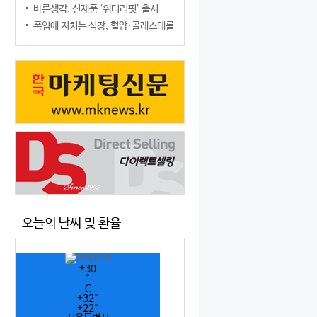
바른생각, 신제품 ‘워터리핏’ 출시
폭염에 지치는 심장, 혈압·콜레스테롤만 챙기면 될까?
오늘의 날씨 및 환율
+
30
°
C
+
32°
+
22°