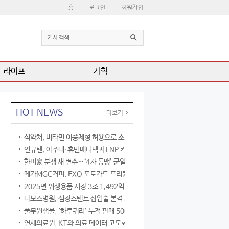
홈
로그인
회원가입
라이프
기획
HOT NEWS
더보기
식약처, 비타민 이중제형 허용으로 소비자 선택권 확대
인큐텐, 아주대·휴먼메디텍과 LNP 커큐민 공동연구
한미家 분쟁 새 변수…‘4자 동맹’ 균열 현실화
메가MGC커피, EXO 포토카드 프리퀀시 이벤트
2025년 위생용품 시장 3조 1,492억 원
다보스병원, 심장스텐트 삽입술 본격 시행
풀무원샘물, ‘하루귀리’ 누적 판매 500만 병 돌파
연세의료원, KT와 의료 데이터 고도화 협력