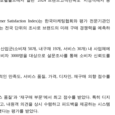
데호텔월드에서 열린
‘2024
브랜드고객만족도
’
시상식에서 종
er Satisfaction Index)
는 한국마케팅협회와 평가 전문기관인
는 전국 단위의 조사로 브랜드의 미래 구매 경쟁력을 예측하
 산업군
(
소비재
50
개
,
내구재
19
개
,
서비스
30
개
)
내 사업체에
소비자
3000
명을 대상으로 설문조사를 통해 소비자 신뢰도를
적인 만족도
,
서비스 품질
,
가격
,
디자인
,
재구매 의향 점수를
스 품질
’
과
‘
재구매 부문
’
에서 최고 점수를 받았다
.
특히 디지
제고
,
내원객 의견을 상시 수렴하고 피드백을 제공하는 시스템
했다는 평가를 받았다
.