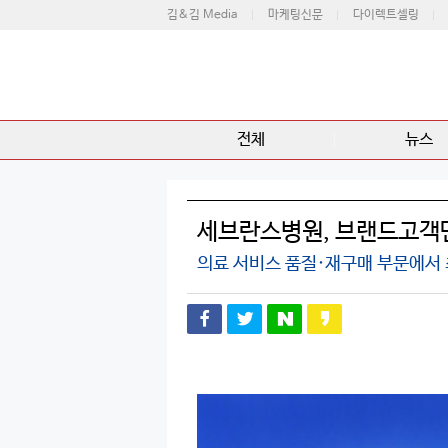
김&김 Media
마케팅신문
다이렉트셀링
전체
뉴스
세브란스병원, 브랜드고객만
의료 서비스 품질·재구매 부문에서