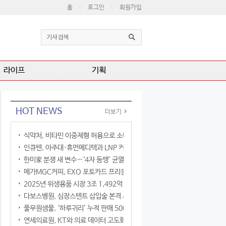
홈
로그인
회원가입
라이프
기획
HOT NEWS
더보기
식약처, 비타민 이중제형 허용으로 소비자 선택권 확대
인큐텐, 아주대·휴먼메디텍과 LNP 커큐민 공동연구
한미家 분쟁 새 변수…‘4자 동맹’ 균열 현실화
메가MGC커피, EXO 포토카드 프리퀀시 이벤트
2025년 위생용품 시장 3조 1,492억 원
다보스병원, 심장스텐트 삽입술 본격 시행
풀무원샘물, ‘하루귀리’ 누적 판매 500만 병 돌파
연세의료원, KT와 의료 데이터 고도화 협력