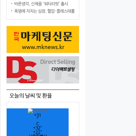
바른생각, 신제품 ‘워터리핏’ 출시
폭염에 지치는 심장, 혈압·콜레스테롤만 챙기면 될까?
오늘의 날씨 및 환율
+
31
°
C
+
32°
+
22°