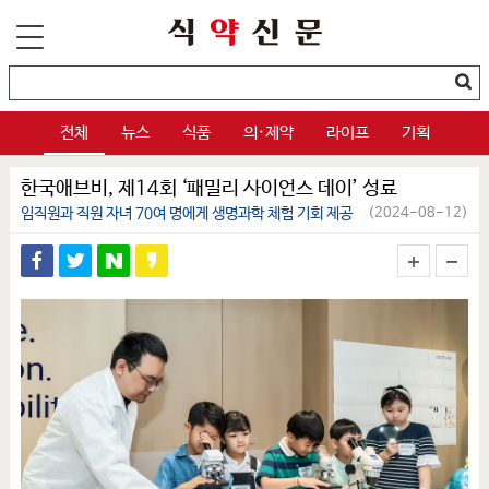
전체
뉴스
식품
의·제약
라이프
기획
한국애브비, 제14회 ‘패밀리 사이언스 데이’ 성료
임직원과 직원 자녀 70여 명에게 생명과학 체험 기회 제공
(2024-08-12)