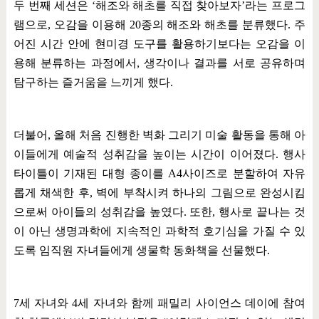
두 번째 세션은
‘
해조와 해초를 직접 찾아보자
’
라는 프로그
램으로
,
오감을 이용해
20
종의 해조와 해초를 분류했다
.
주
어진 시간 안에 현미경 도구를 활용하기보다는 오감을 이
용해 분류하는 과정에서
,
생각이나 결과를 서로 공유하며
탐구하는 즐거움을 느끼게 했다
.
더불어
,
올해 처음 진행한 벽화 그리기 미술 활동을 통해 아
이들에게 예술적 성취감을 높이는 시간이 이어졌다
.
행사
타이틀이 기재된 대형 종이를
A4
사이즈로 분할하여 자유
롭게 채색한 후
,
벽에 부착시켜 하나의 그림으로 완성시킴
으로써 아이들의 성취감을 높였다
.
또한
,
행사로 끝나는 것
이 아닌 생명과학에 지속적인 과학적 호기심을 가질 수 있
도록 임직원 자녀들에게 생물학 동화책을 선물했다
.
7
세 자녀와
4
세 자녀와 함께 패밀리 사이언스 데이에 참여