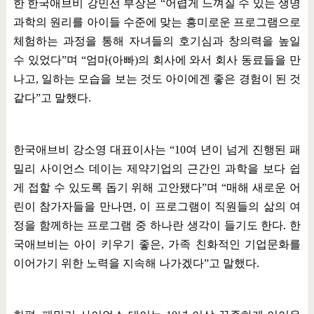
한 한국애브비 강민선 부장은
“
어렵게 느껴질 수 있는 생명
과학의 원리를 아이들 수준에 맞는 흥미로운 프로그램으로
체험하는 과정을 통해 자녀들의 호기심과 창의력을 높일
수 있었다
”
며
“
엄마
(
아빠
)
의 회사에 와서 회사 동료들을 만
나고
,
일하는 모습을 보는 것도 아이에겐 좋은 경험이 된 것
같다
”
고 말했다
.
한국애브비 강소영 대표이사는
“10
여 년이 넘게 진행된 패
밀리 사이언스 데이는 제약기업의 근간인 과학을 보다 쉽
게 접할 수 있도록 돕기 위해 고안됐다
”
며
“
매해 새로운 어
린이 참가자들을 만나면
,
이 프로그램이 직원들의 삶의 여
정을 함께하는 프로그램 중 하나란 생각이 들기도 한다
.
한
국애브비는 아이 키우기 좋은
,
가족 친화적인 기업문화를
이어가기 위한 노력을 지속해 나가겠다
”
고 말했다
.