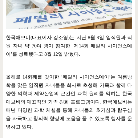
한국애브비
(
대표이사 강소영
)
는 지난
8
월
9
일 임직원과 직
원 자녀 약
70
여 명이 참여한
‘
제
14
회 패밀리 사이언스데
이
’
를 성료했다고
8
월
12
일 밝혔다
.
올해로
14
회째를 맞이한
‘
패밀리 사이언스데이
’
는 여름방
학을 맞은 임직원 자녀들을 회사로 초청해 가족과 함께 다
양한 의학과 제약산업의 근간인 과학 원리를 익히는 한국
애브비의 대표적인 가족 친화 프로그램이다
.
한국애브비는
매년 다양한 과학 체험을 통해 자녀들의 호기심과 탐구심
을 자극하고 창의력 향상에 도움을 줄 수 있도록 행사를 운
영하고 있다
.