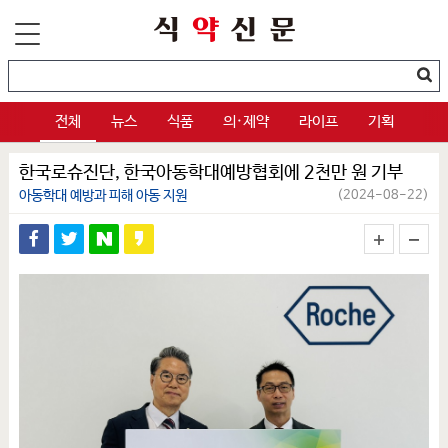
전체
뉴스
식품
의·제약
라이프
기획
한국로슈진단, 한국아동학대예방협회에 2천만 원 기부
아동학대 예방과 피해 아동 지원
(2024-08-22)