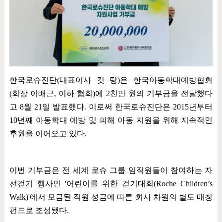
한국로슈진단
(
대표이사 킷 탕
)
은 한국아동학대예방협회
(
회장 이배근
,
이하 협회
)
에
2
천만 원의 기부금을 전달했다
고
8
월
21
일 발표했다
.
이로써 한국로슈진단은
2015
년부터
10
년째 아동학대 예방 및 피해 아동 지원을 위해 지속적인
후원을 이어오고 있다
.
이번 기부금은 전 세계 로슈 그룹 임직원들이 참여하는 자
선걷기 행사인
'
어린이를 위한 걷기대회
(Roche Children’s
Walk)'
에서 모금된 직원 성금에 따른 회사 차원의 별도 매칭
펀드로 조성됐다
.