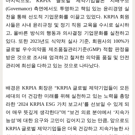
마지막으로
, KRPIA
글로벌 제약기업들은 지배구조
(Governance)
측면에서도 투명하고 책임 있는 윤리경영 실
천을 통해 선도적 기업문화를 이끌고 있었다
. KRPIA
회원
사들은 사내 윤리규정 및 정기 직원 교육을 수시로 실시하
고
,
올바른 방식의 행동과 의사결정 기업문화를 실천하고
있다
.
또한
2023
년도 식약처 실사 기준
,
회원사의
100%
가
글로벌 우수의약품 제조품질관리기준
(GMP)
적합 판정을
받은 것으로 조사돼 엄격하고 철저한 의약품 품질 및 안전
관리에 최선을 다하고 있는 것으로 나타났다
.
배경은
KRPIA
회장은
“KRPIA
글로벌 제약기업들이 모든
세대의 더 건강한 미래를 위해 실천하고 있는 노력을 총망
라한
‘2024 KRPIA ESG
가치 보고서
’
를 선보일 수 있게 되
어 매우 뜻깊게 생각한다
”
며
“
보건 의료 분야에서
‘
지속가
능성
’
에 대한 요구와 고민이 깊어지고 있는 만큼
,
앞으로도
KRPIA
글로벌 제약기업들은 더욱 건강하고 지속가능한 사