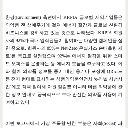
환경
(Environment)
측면에서
KRPIA
글로벌 제약기업들은
의약품 전 생애주기에 걸쳐 에너지 절감과 글로벌 친환경
비즈니스를 강화하고 있는 것으로 나타났다
. KRPIA
회원
사의
92%
가 국내 임직원들이 참여하는 다양한 캠페인을 실
천 중으로
,
회원사의
85%
는
Net-Zero(
온실가스 순배출량 제
로
)
를 목표로 설정했으며
92%
는 에너지 절감을 위한 스마
트 오피스를 운영하는 등 에너지 효율을 추구하고 있다
.
이
와 함께 의약품 정보를 종이 대신 용기나 포장에
QR
코드
등 전자 형태로 표시하는 식품의약품안전처
‘e-
라벨 시범사
업
’
에도 적극 참여해 자원 절감뿐 아니라 빠른 의약품에 관
한 정보 안내로 궁극적으로 보다 안전한 의약품 사용에 기
여하고 있다
.
이번 보고서에서 가장 주목할 만한 부분은 사회
(Social)
파