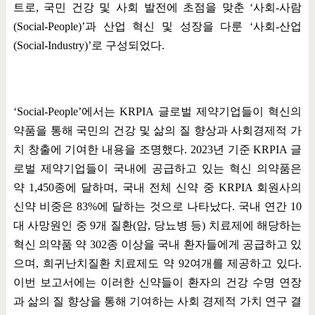
트로
,
국민 건강 및 사회 발전에 초점을 맞춘
‘
사회
-
사람
(Social-People)’
과 산업 혁신 및 성장을 다룬
‘
사회
-
산업
(Social-Industry)’
로 구성되었다
.
‘Social-People’
에서는
KRPIA
글로벌 제약기업들이 혁신의
약품을 통해 국민의 건강 및 삶의 질 향상과 사회경제적 가
치 창출에 기여한 내용을 조명했다
. 2023
년 기준
KRPIA
글
로벌 제약기업들이 국내에 공급하고 있는 혁신 의약품은
약
1,450
종에 달하며
,
국내 전체 신약 중
KRPIA
회원사의
신약 비중은
83%
에 달하는 것으로 나타났다
.
국내 연간
10
대 사망원인 중
9
개 질환
(
암
,
당뇨병 등
)
치료제에 해당하는
혁신 의약품 약
302
종 이상을 국내 환자들에게 공급하고 있
으며
,
희귀난치질환 치료제도 약
92
여개를 제공하고 있다
.
이번 보고서에는 이러한 신약들이 환자의 건강 수명 연장
과 삶의 질 향상을 통해 기여하는 사회 경제적 가치 연구 결