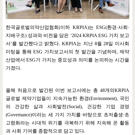
한국글로벌의약산업협회
(
이하
KRPIA)
는
ESG(
환경
·
사회
·
지배구조
)
성과와 비전을 담은
‘2024 KRPIA ESG
가치 보고
서
’
를 발간했다고 밝혔다
. KRPIA
는 지난
8
월
28
일 이사회
미팅을 통해
ESG
가치보고서의 첫 발간을 기념하며
,
제약
산업에서
ESG
가 가지는 중요성과 의미를 논의하는 시간을
가졌다
.
올해 처음으로 발간된 이번 보고서에는 총
48
개의
KRPIA
글로벌 제약기업들이 지속가능한 환경
(Environment),
국민
의 건강한 삶과 사회발전
(Social),
건강한 기업 경영
(Governance)
이라는 세 가지 가치를 바탕으로 초저출생
·
초
고령화라는 시대적 위기를 극복하기 위해 지속해 온 활동
과 사회 기여를 종합적으로 담고 있다
.