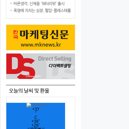
바른생각, 신제품 ‘워터리핏’ 출시
폭염에 지치는 심장, 혈압·콜레스테롤만 챙기면 될까?
오늘의 날씨 및 환율
+
37
°
C
+
39°
+
29°