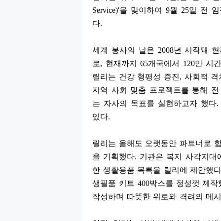
Service)'
을 맞이하여
9
월
25
일 전 
다
.
세계 봉사의 날은
2008
년 시작돼 
로
,
현재까지
65
개국에서
120
만 시간
릴리는 건강 형평성 증진
,
사회적 격
지역 사회 맞춤 프로젝트를 통해 전
는 자사의 목표를 실현하고자 했다
있다
.
릴리는 올해도 오랫동안 파트너로 
을 기획했다
.
기관은 복지 사각지대에
한 생활용품 목록을 릴리에 제안했
생필품 키트
400
박스를 정성껏 제작
작성하며 따뜻한 위로와 격려의 메