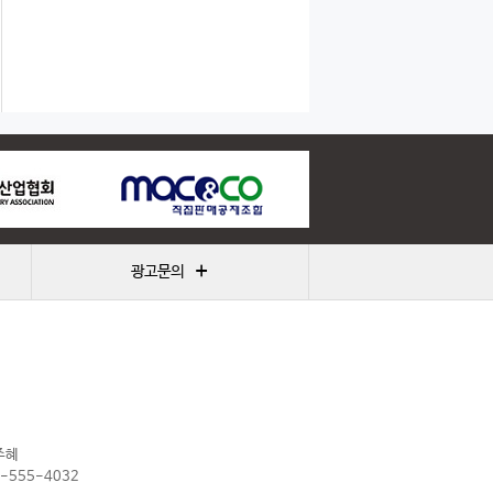
+
광고문의
주혜
2-555-4032