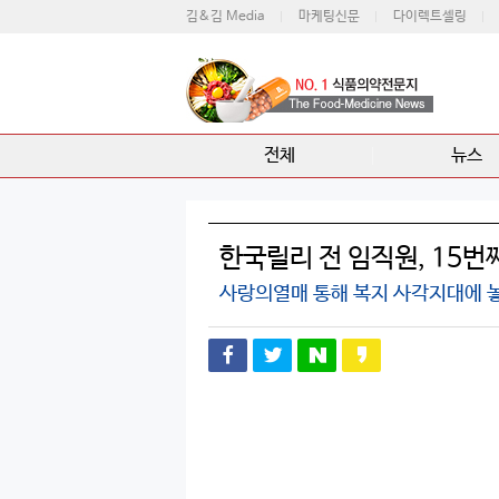
김&김 Media
마케팅신문
다이렉트셀링
전체
뉴스
한국릴리 전 임직원, 15번
사랑의열매 통해 복지 사각지대에 놓