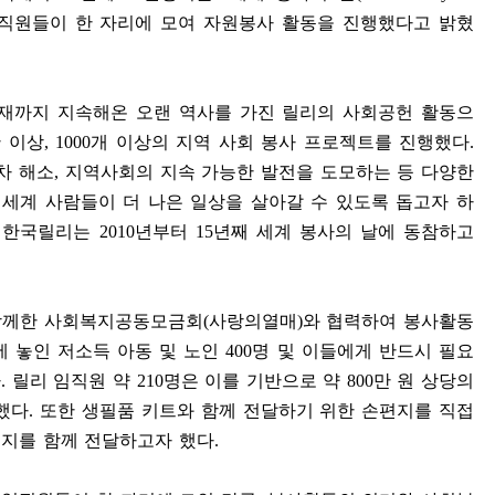
임직원들이 한 자리에 모여 자원봉사 활동을 진행했다고 밝혔
현재까지 지속해온 오랜 역사를 가진 릴리의 사회공헌 활동으
 이상
, 1000
개 이상의 지역 사회 봉사 프로젝트를 진행했다
.
차 해소
,
지역사회의 지속 가능한 발전을 도모하는 등 다양한
 세계 사람들이 더 나은 일상을 살아갈 수 있도록 돕고자 하
.
한국릴리는
2010
년부터
15
년째 세계 봉사의 날에 동참하고
함께한 사회복지공동모금회
(
사랑의열매
)
와 협력하여 봉사활동
 놓인 저소득 아동 및 노인
400
명 및 이들에게 반드시 필요
다
.
릴리 임직원 약
210
명은 이를 기반으로 약
800
만 원 상당의
했다
.
또한 생필품 키트와 함께 전달하기 위한 손편지를 직접
시지를 함께 전달하고자 했다
.