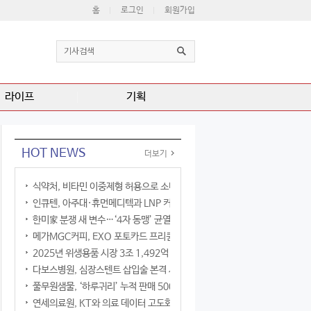
홈
로그인
회원가입
라이프
기획
HOT NEWS
더보기
식약처, 비타민 이중제형 허용으로 소비자 선택권 확대
인큐텐, 아주대·휴먼메디텍과 LNP 커큐민 공동연구
한미家 분쟁 새 변수…‘4자 동맹’ 균열 현실화
메가MGC커피, EXO 포토카드 프리퀀시 이벤트
2025년 위생용품 시장 3조 1,492억 원
다보스병원, 심장스텐트 삽입술 본격 시행
풀무원샘물, ‘하루귀리’ 누적 판매 500만 병 돌파
연세의료원, KT와 의료 데이터 고도화 협력