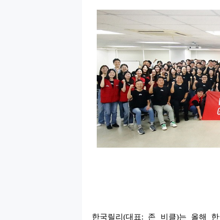
한국릴리
(
대표
:
존 비클
)
는 올해 