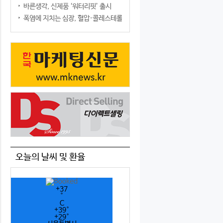
바른생각, 신제품 ‘워터리핏’ 출시
폭염에 지치는 심장, 혈압·콜레스테롤만 챙기면 될까?
오늘의 날씨 및 환율
+
37
°
C
+
39°
+
29°