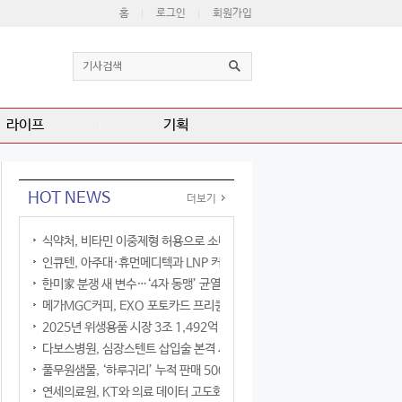
홈
로그인
회원가입
라이프
기획
HOT NEWS
더보기
식약처, 비타민 이중제형 허용으로 소비자 선택권 확대
인큐텐, 아주대·휴먼메디텍과 LNP 커큐민 공동연구
한미家 분쟁 새 변수…‘4자 동맹’ 균열 현실화
메가MGC커피, EXO 포토카드 프리퀀시 이벤트
2025년 위생용품 시장 3조 1,492억 원
다보스병원, 심장스텐트 삽입술 본격 시행
풀무원샘물, ‘하루귀리’ 누적 판매 500만 병 돌파
연세의료원, KT와 의료 데이터 고도화 협력