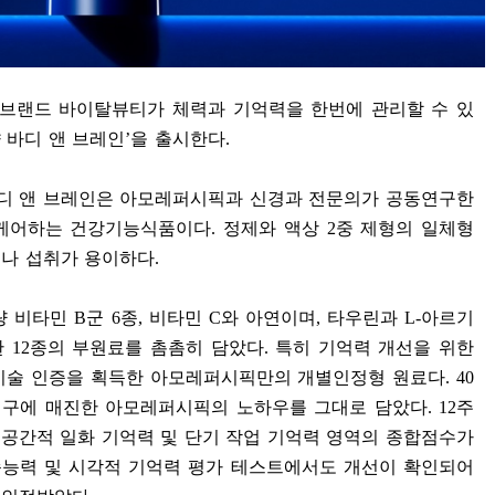
브랜드 바이탈뷰티가 체력과 기억력을 한번에 관리할 수 있
 바디 앤 브레인
’
을 출시한다
.
디 앤 브레인은 아모레퍼시픽과 신경과 전문의가 공동연구한
케어하는 건강기능식품이다
.
정제와 액상
2
중 제형의 일체형
서나 섭취가 용이하다
.
량 비타민
B
군
6
종
,
비타민
C
와 아연이며
,
타우린과
L-
아르기
한
12
종의 부원료를 촘촘히 담았다
.
특히 기억력 개선을 위한
기술 인증을 획득한 아모레퍼시픽만의 개별인정형 원료다
. 40
 연구에 매진한 아모레퍼시픽의 노하우를 그대로 담았다
. 12
주
·
공간적 일화 기억력 및 단기 작업 기억력 영역의 종합점수가
능력 및 시각적 기억력 평가 테스트에서도 개선이 확인되어