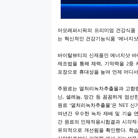
아모레퍼시픽의 프리미엄 건강식품 
는 혁신적인 건강기능식품
‘
에너지샷
바이탈뷰티의 신제품인 에너지샷 바
제조법을 통해 체력
,
기억력을
2
중 
포장으로 휴대성을 높여 언제 어디
주원료는 열처리녹차추출물과 고함
닌
,
셀레늄
,
망간 등 꼼꼼하게 엄선
원료
‘
열처리녹차추출물
’
은
NET
신
여년간 우수한 녹차 재배 및 기술
간 원료의 인체적용시험결과 시각적
유의적으로 개선됨을 확인했다
.
학습