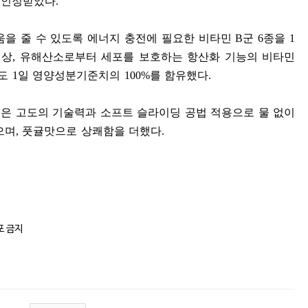
 인정받았다
.
움을 줄 수 있도록 에너지 충전에 필요한 비타민
B
군
6
종을
1
이상
,
유해산소로부터 세포를 보호하는 항산화 기능의 비타민
연도
1
일 영양성분기준치의
100%
를 함유했다
.
은 고도의 기술력과 소프트 슬라이딩 공법 적용으로 물 없이
으며
,
풋귤맛으로 상쾌함을 더했다
.
포 금지