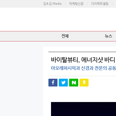
김&김 Media
마케팅신문
다이렉트셀링
전체
뉴스
바이탈뷰티, 에너지샷 바디
아모레퍼시픽과 신경과 전문의 공