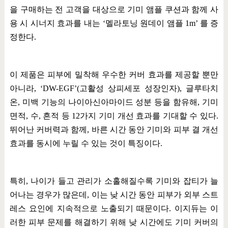
을 구매하는 전 고객을 대상으로 기미 앰플 쿠션과 함께 사
용 시 시너지 효과를 내는
‘
멜라토닝 원데이 앰플
1m’
를 증
정한다
.
이 제품은 피부에 밀착해 우수한 커버 효과를 제공할 뿐만
아니라
, ‘DW-EGF’(
고활성 상피세포 성장인자
),
글루타치
온
,
미백 기능의 나이아신아마이드 성분 등을 함유해
,
기미
면적
,
수
,
흔적 등
12
가지 기미 개선 효과를 기대할 수 있다
.
뛰어난 커버력과 함께
,
바른 시간 동안 기미와 피부 결 개선
효과를 동시에 누릴 수 있는 것이 특징이다
.
특히
,
나이가 들고 관리가 소홀해질수록 기미와 잡티가 늘
어나는 경우가 많은데
,
이는 낮 시간 동안 피부가 외부 스트
레스 요인에 지속적으로 노출되기 때문이다
.
이지듀는 이
러한 피부 문제를 해결하기 위해 낮 시간에도 기미 커버의