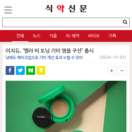
전체
뉴스
식품
의·제약
라이프
기획
이지듀, ‘멜라 비 토닝 기미 앰플 쿠션’ 출시
낮에도 메이크업으로 기미 개선 효과 누릴 수 있어
(2024-10-02)