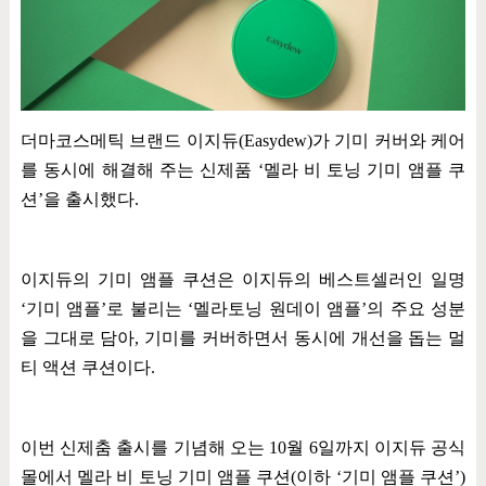
더마코스메틱 브랜드 이지듀
(Easydew)
가 기미 커버와 케어
를 동시에 해결해 주는 신제품
‘
멜라 비 토닝 기미 앰플 쿠
션
’
을 출시했다
.
이지듀의 기미 앰플 쿠션은 이지듀의 베스트셀러인 일명
‘
기미 앰플
’
로 불리는
‘
멜라토닝 원데이 앰플
’
의 주요 성분
을 그대로 담아
,
기미를 커버하면서 동시에 개선을 돕는 멀
티 액션 쿠션이다
.
이번 신제춤 출시를 기념해 오는
10
월
6
일까지 이지듀 공식
몰에서 멜라 비 토닝 기미 앰플 쿠션
(
이하
‘
기미 앰플 쿠션
’)