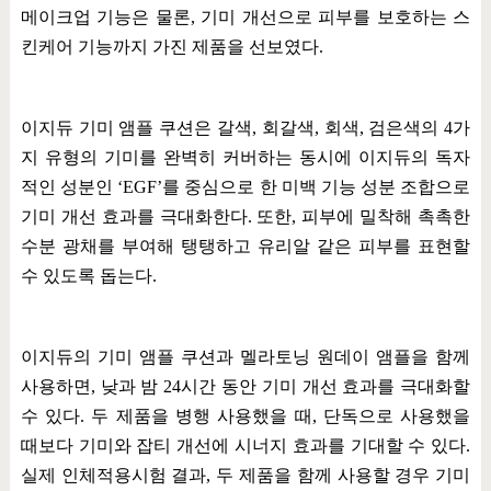
메이크업 기능은 물론
,
기미 개선으로 피부를 보호하는 스
킨케어 기능까지 가진 제품을 선보였다
.
이지듀 기미 앰플 쿠션은 갈색
,
회갈색
,
회색
,
검은색의
4
가
지 유형의 기미를 완벽히 커버하는 동시에 이지듀의 독자
적인 성분인
‘EGF’
를 중심으로 한 미백 기능 성분 조합으로
기미 개선 효과를 극대화한다
.
또한
,
피부에 밀착해 촉촉한
수분 광채를 부여해 탱탱하고 유리알 같은 피부를 표현할
수 있도록 돕는다
.
이지듀의 기미 앰플 쿠션과 멜라토닝 원데이 앰플을 함께
사용하면
,
낮과 밤
24
시간 동안 기미 개선 효과를 극대화할
수 있다
.
두 제품을 병행 사용했을 때
,
단독으로 사용했을
때보다 기미와 잡티 개선에 시너지 효과를 기대할 수 있다
.
실제 인체적용시험 결과
,
두 제품을 함께 사용할 경우 기미