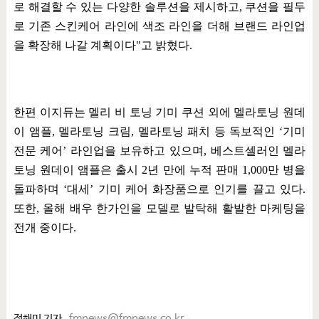
로 해결할 수 있는 다양한 솔루션을 제시하고
,
쿠션을 필두
로 기존 스킨케어 라인에 색조 라인을 더해 브랜드 라인업
을 확장해 나갈 계획이다
"
고 밝혔다
.
한편 이지듀는 멜리 비 토닝 기미 쿠션 외에 멜라토닝 원데
이 앰플
,
멜라토닝 크림
,
멜라토닝 패치 등 독보적인
‘
기미
전문 케어
’
라인업을 보유하고 있으며
,
베스트셀러인 멜라
토닝 원데이 앰플은 출시
2
년 만에 누적 판매
1,000
만 병을
돌파하며
‘
대세
’
기미 케어 화장품으로 인기를 끌고 있다
.
또한
,
올해 배우 한가인을 모델로 발탁해 활발한 마케팅을
전개 중이다
.
정해미 기자
fmnews@fmnews.co.kr