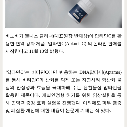
바노바기 웰니스 클리닉
(
대표원장 반재상
)
이 압타민
C
를 활
용한 면역 강화 제품
‘
압타민
C(AptaminC)’
의 온라인 판매를
시작한다고
11
월
13
일 밝혔다
.
‘
압타민
C’
는 비타민
C
에만 반응하는
DNA
압타머
(Aptamer)
를 통해 비타민
C
의 산화를 억제 또는 지연시켜 항산화 물
질의 안정성과 효능을 극대화해 주는 원천물질 압타민을
활용한 제품이다
.
개별인정형 허가를 위한 임상실험을 통
해 면역력 증강 효과 실험을 진행했다
.
이외에도 피부 염증
및 폐질환 개선에 대한 내용이 논문에 기재된 적 있다
.