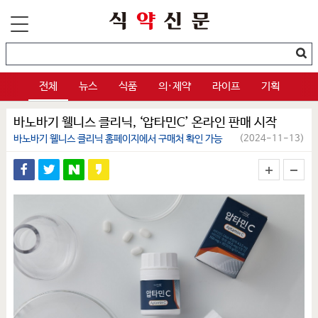
전체
뉴스
식품
의·제약
라이프
기획
바노바기 웰니스 클리닉, ‘압타민C’ 온라인 판매 시작
바노바기 웰니스 클리닉 홈페이지에서 구매처 확인 가능
(2024-11-13)