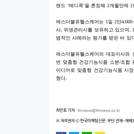
랜드
‘
메디콕
’
을 론칭해
2
개월만에
1
에스더블유헬스케어는
1
일
2
만
4.000
사
,
위생관리사를 보유하고 있으며
,
범적인 사례라는 평가를 받은 바 있
에스더블유헬스케어의 대표이사와 
번 맞춤형 건강기능식품 소분
/
조합 
이디어로 맞춤형 건강기능식품 시장
혔다
.
최민호 기자
fmnews@fmnews.co.kr
※ 저작권자 ⓒ 한국마케팅신문. 무단 전재-재배