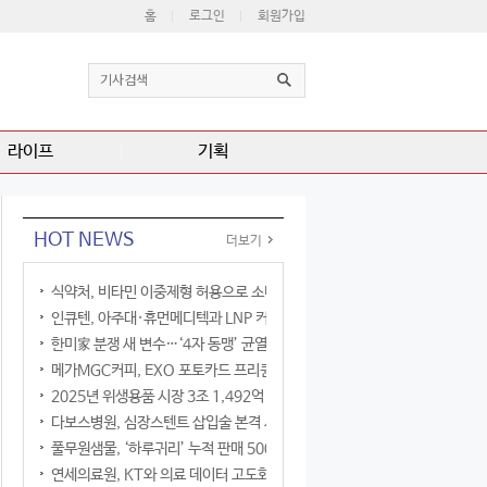
홈
로그인
회원가입
라이프
기획
HOT NEWS
더보기
식약처, 비타민 이중제형 허용으로 소비자 선택권 확대
인큐텐, 아주대·휴먼메디텍과 LNP 커큐민 공동연구
한미家 분쟁 새 변수…‘4자 동맹’ 균열 현실화
메가MGC커피, EXO 포토카드 프리퀀시 이벤트
2025년 위생용품 시장 3조 1,492억 원
다보스병원, 심장스텐트 삽입술 본격 시행
풀무원샘물, ‘하루귀리’ 누적 판매 500만 병 돌파
연세의료원, KT와 의료 데이터 고도화 협력