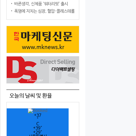
바른생각, 신제품 ‘워터리핏’ 출시
폭염에 지치는 심장, 혈압·콜레스테롤만 챙기면 될까?
오늘의 날씨 및 환율
+
37
°
C
+
39°
+
29°