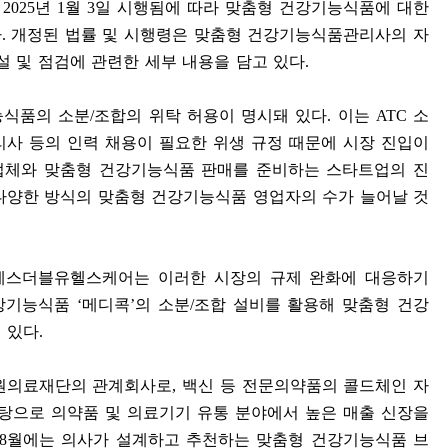
이
2025
년
1
월
3
일 시행됨에 따라 맞춤형 건강기능식품에 대한
다
.
개정된 법률 및 시행령은 맞춤형 건강기능식품관리사의 자
설 및 점검에 관련한 세부 내용을 담고 있다
.
능식품의 소분
/
조합의 위탁 허용이 명시돼 있다
.
이는
ATC
소
사 등의 인력 채용이 필요한 위생 규정 때문에 시장 진입이
업체와 맞춤형 건강기능식품 판매를 준비하는 스타트업의 진
다양한 방식의 맞춤형 건강기능식품 영업자의 수가 늘어날 것
에스더블유헬스케어는 이러한 시장의 규제 완화에 대응하기
건강기능식품
‘
메디콕
’
의 소분
/
조합 설비를 활용해 맞춤형 건강
 있다
.
원의료재단의 관계회사로
,
백신 등 전문의약품의 콜드체인 자
탕으로 의약품 및 의료기기 유통 분야에서 높은 매출 신장을
8
월에는 의사가 설계하고 추천하는 맞춤형 건강기능식품 브