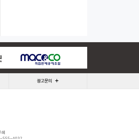
+
광고문의
주혜
2-555-4032