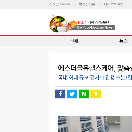
김&김 Media
마케팅신문
다이렉트셀링
전체
뉴스
에스더블유헬스케어, 맞춤형
국내 최대 규모 건기식 전용 소분/