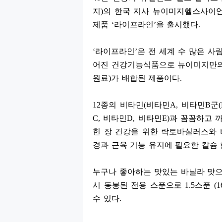
지
)
의 한국 지사 뉴이미지헬스사이
제품
‘
라이프라인
’
을 출시했다
.
‘
라이프라인
’
은 전 세계 수 많은 
어진 건강기능식품으로 뉴이미지만의
원료
)
가 배합된 제품이다
.
12
종의 비타민
(
비타민
A,
비타민
B
군
C,
비타민
D,
비타민
E)
과 꼼꼼하고 
힌 장 건강을 위한 락토바실러스와
경과 근육 기능 유지에 필요한 칼슘
누구나 좋아하는 맛있는 바닐라 맛으
시 동봉된 전용 스푼으로
1.5
스푼
(1
수 있다
.