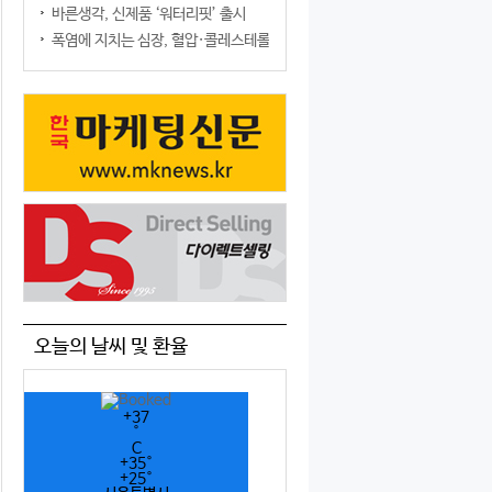
바른생각, 신제품 ‘워터리핏’ 출시
폭염에 지치는 심장, 혈압·콜레스테롤만 챙기면 될까?
오늘의 날씨 및 환율
+
37
°
C
+
35°
+
25°