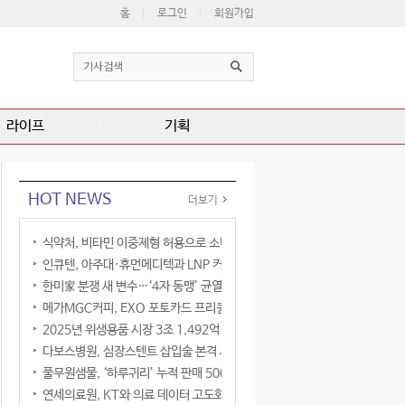
홈
로그인
회원가입
라이프
기획
HOT NEWS
더보기
식약처, 비타민 이중제형 허용으로 소비자 선택권 확대
인큐텐, 아주대·휴먼메디텍과 LNP 커큐민 공동연구
한미家 분쟁 새 변수…‘4자 동맹’ 균열 현실화
메가MGC커피, EXO 포토카드 프리퀀시 이벤트
2025년 위생용품 시장 3조 1,492억 원
다보스병원, 심장스텐트 삽입술 본격 시행
풀무원샘물, ‘하루귀리’ 누적 판매 500만 병 돌파
연세의료원, KT와 의료 데이터 고도화 협력