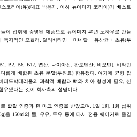
언스코리아
(
유
)(
대표 박용재
,
이하 뉴이미지 코리아
)
가 베스트
사람들이 섭취해 증명된 제품으로 뉴이미지
40
년 노하우로 만들
 독자적인 포뮬러
,
멀티비타민
+
미네랄
+
유산균
+
초유
(
부
(B1, B2, B6, B12,
엽산
,
나이아신
,
판토텐산
,
비오틴
),
비타민
까다롭게 배합된 초유 분말
(
부원료
)
함유됐다
.
여기에 균형 잡
 비피도박테리움의 과학적 배합과 뼈와 치아 형성에 필요
,
신
 함유됐다는 것이 회사측의 설명이다
.
로 할랄 인증과 펀 마크 인증을 받았으며
, 1
일
1
회
, 1
회 섭취
6g)
을
150ml
의 물
,
우유
,
두유 등에 타서 전용 쉐이커로 즐길