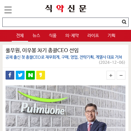
전체
뉴스
식품
의·제약
라이프
기획
풀무원, 이우봉 차기 총괄CEO 선임
공채 출신 첫 총괄CEO로 재무회계, 구매, 영업, 전략기획, 계열사 대표 거쳐
(2024-12-06)