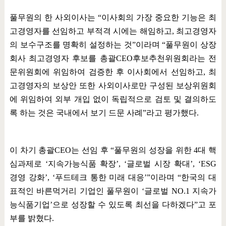
풀무원의 한 사외이사는
“
이사회의 가장 중요한 기능은 최
고경영자를 선임하고 부적격 시에는 해임하고
,
최고경영자
의 보수구조를 명확히 설정하는 것
”
이라며
“
풀무원이 상장
회사 최고경영자 후보를 총괄
CEO
후보추천위원회라는 전
문위원회에 위임하여 검증한 후 이사회에서 선임하고
,
최
고경영자의 보상안 또한 사외이사로만 구성된 보상위원회
에 위임하여 외부 개입 없이 독립적으로 검토 및 결의하도
록 하는 것은 국내에서 보기 드문 사례
”
라고 평가했다
.
이 차기 총괄
CEO
는 선임 후
“
풀무원의 성장을 위한
4
대 핵
심과제로
‘
지속가능식품 확장
’, ‘
글로벌 시장 확대
’, ‘ESG
경영 강화
’, ‘
푸드테크 통한 미래 대응
’”
이라며
“
한국의 대
표적인 바른먹거리 기업인 풀무원이
‘
글로벌
NO.1
지속가
능식품기업
’
으로 성장할 수 있도록 최선을 다하겠다
”
고 포
부를 밝혔다
.