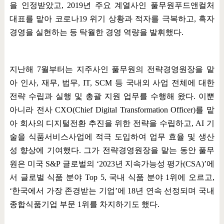
을 인정받았고
, 2019
년 주요 계열사인 풀무원푸드앤컬처
대표를 맡아 코로나
19
위기 상황과 적자를 극복하고
,
흑자
경영을 실현하는 등 탁월한 경영 역량을 발휘했다
.
지난해
7
월부터는 지주사인 풀무원의 전략경영원장을 맡
아 인사
,
재무
,
법무
, IT, SCM
등 국내외 사업 전체에 대한
전략 수립과 실행 및 총괄 지원 업무를 수행해 왔다
.
이뿐
아니라 전사
CXO(Chief Digital Transformation Officer)
를 맡
아 회사의 디지털전환 추진을 위한 전략을 수립하고
, AI
기
술을 식품서비스사업에 적극 도입하여 업무 효율 및 생산
성 향상에 기여했다
.
그가 전략경영원장을 맡는 동안 풀무
원은 미국
S&P
글로벌의
‘2023
년 지속가능성 평가
(CSA)’
에
서 글로벌 식품 분야
Top 5,
국내 식품 분야
1
위에 오르고
,
‘
한국에서 가장 존경받는 기업
’
에
18
년 연속 선정되며 국내
종합식품기업 부문
1
위를 차지하기도 했다
.