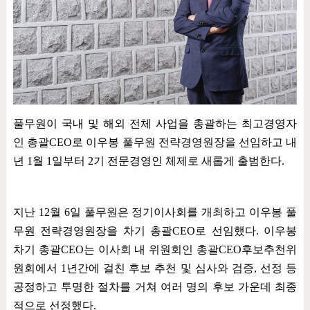
풀무원이 국내 및 해외 전체 사업을 총괄하는 최고경영자
인 총괄
CEO
로 이우봉 풀무원 전략경영원장을 선임하고 내
년
1
월
1
일부터
2
기 전문경영인 체제로 새롭게 출범한다
.
지난
12
월
6
일 풀무원은 정기이사회를 개최하고 이우봉 풀
무원 전략경영원장을 차기 총괄
CEO
로 선임했다
.
이우봉
차기 총괄
CEO
는 이사회 내 위원회인 총괄
CEO
후보추천위
원회에서
1
년간에 걸친 후보 추천 및 심사와 검증
,
선정 등
공정하고 투명한 절차를 거쳐 여러 명의 후보 가운데 최종
적으로 선정했다
.