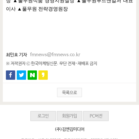
장
▲
풀무원식품 경영지원실장
▲
풀무원푸드앤컬처 대표
이사
▲
풀무원 전략경영원장
최민호 기자
fmnews@fmnews.co.kr
※ 저작권자 ⓒ 한국마케팅신문. 무단 전재-재배포 금지
목록으로
로그인
회원가입
PC버전
(주)김앤김미디어