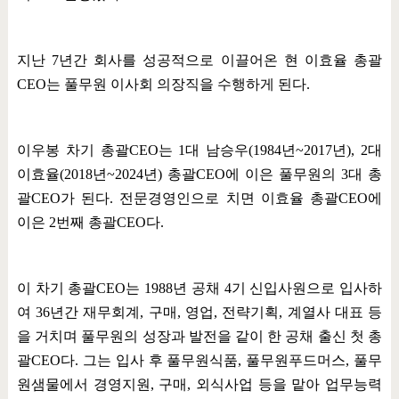
지난
7
년간 회사를 성공적으로 이끌어온 현 이효율 총괄
CEO
는 풀무원 이사회 의장직을 수행하게 된다
.
이우봉 차기 총괄
CEO
는
1
대 남승우
(1984
년
~2017
년
), 2
대
이효율
(2018
년
~2024
년
)
총괄
CEO
에 이은 풀무원의
3
대 총
괄
CEO
가 된다
.
전문경영인으로 치면 이효율 총괄
CEO
에
이은
2
번째 총괄
CEO
다
.
이 차기 총괄
CEO
는
1988
년 공채
4
기 신입사원으로 입사하
여
36
년간 재무회계
,
구매
,
영업
,
전략기획
,
계열사 대표 등
을 거치며 풀무원의 성장과 발전을 같이 한 공채 출신 첫 총
괄
CEO
다
.
그는 입사 후 풀무원식품
,
풀무원푸드머스
,
풀무
원샘물에서 경영지원
,
구매
,
외식사업 등을 맡아 업무능력