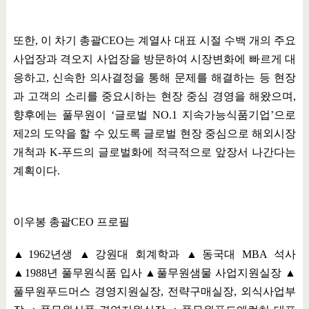
또한
,
이 차기 총괄
CEO
는 계열사 대표 시절 수백 개의 주요
사업장과 격오지 사업장을 방문하여 시장변화에 빠르게 대
응하고
,
신속한 의사결정을 통해 문제를 해결하는 등 현장
과 고객의 소리를 중요시하는 현장 중심 경영을 해왔으며
,
향후에는 풀무원이
‘
글로벌
NO.1
지속가능식품기업
’
으로
제
2
의 도약을 할 수 있도록 글로벌 현장 중심으로 해외시장
개척과
K-
푸드의 글로벌화에 적극적으로 앞장서 나간다는
계획이다
.
이우봉 총괄
CEO
프로필
▲
1962
년생
▲
강원대 회계학과
▲
동국대
MBA
석사
▲
1988
년 풀무원식품 입사
▲
풀무원샘물 사업지원실장
▲
풀무원푸드머스 경영지원실장
,
전략구매실장
,
외식사업부