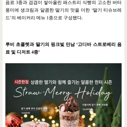
음료
3
종과 겹겹이 쌓아올린 패스트리 식빵의 고소한 버터
풍미에 생크림과 달콤한 딸기의 맛을 더한
‘
딸기 티슈브레
드
’
의 베이커리 메뉴
1
종으로 구성됐다
.
루비 초콜렛과 딸기의 핑크빛 만남
‘
고디바 스트로베리 음
료 및 디저트
4
종
’