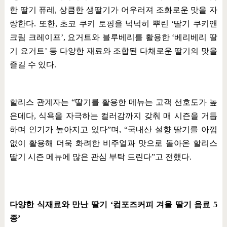
한 딸기 퓨레
,
상큼한 생딸기가 어우러져 조화로운 맛을 자
랑한다
.
또한
,
초코 쿠키 토핑을 넉넉히 뿌린
‘
딸기 쿠키앤
크림 크레이프
’,
요거트와 블루베리를 활용한
‘
베리베리 딸
기 요거트
’
등 다양한 재료와 조합된 다채로운 딸기의 맛을
즐길 수 있다
.
할리스 관계자는
“
딸기를 활용한 메뉴는 고객 선호도가 높
은데다
,
식욕을 자극하는 컬러감까지 갖춰 매 시즌을 거듭
하며 인기가 높아지고 있다
”
며
, “
국내산 설향 딸기를 아낌
없이 활용해 더욱 화려한 비주얼과 맛으로 돌아온 할리스
딸기 시즌 메뉴에 많은 관심 부탁 드린다
”
고 전했다
.
다양한 식재료와 만난 딸기
‘
컴포즈커피 겨울 딸기 음료
5
종
’