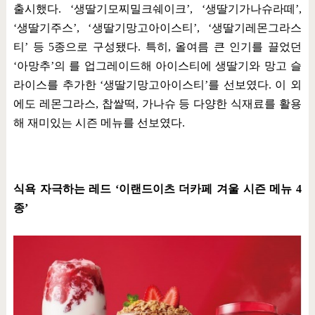
출시했다
. ‘
생딸기모찌밀크쉐이크
’, ‘
생딸기가나슈라떼
’,
‘
생딸기주스
’, ‘
생딸기망고아이스티
’, ‘
생딸기레몬그라스
티
’
등
5
종으로 구성됐다
.
특히
,
올여름 큰 인기를 끌었던
‘
아망추
’
의 를 업그레이드해 아이스티에 생딸기와 망고 슬
라이스를 추가한
‘
생딸기망고아이스티
’
를 선보였다
.
이 외
에도 레몬그라스
,
찹쌀떡
,
가나슈 등 다양한 식재료를 활용
해 재미있는 시즌 메뉴를 선보였다
.
식욕 자극하는 레드
‘
이랜드이츠 더카페 겨울 시즌 메뉴
4
종
’