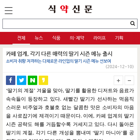
전체
뉴스
식품
의·제약
라이프
기획
카페 업계, 각기 다른 매력의 딸기 시즌 메뉴 출시
소비자 취향 저격하는 다채로운 라인업의 딸기 시즌 메뉴 선보여
(2024-12-10)
‘
딸기의 계절
’
겨울을 맞아
,
딸기를 활용한 디저트와 음료가
속속들이 등장하고 있다
.
새빨간 딸기가 선사하는 먹음직
스러운 비주얼과 호불호 없는 달콤한 맛은 소비자의 마음
을 사로잡기에 제격이기 때문이다
.
이에
,
카페 업계의 딸기
시즌 공략도 해를 거듭할수록 거세지고 있다
.
다시 돌아온
딸기의 계절
,
각기 다른 개성을 뽐내며
‘
딸기 마니아
’
를 공