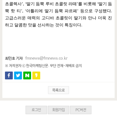
초콜렉사
’, ‘
딸기 듬뿍 루비 초콜릿 라떼
’
를 비롯해
‘
딸기 듬
뿍 핫 티
’, ‘
아틀리에 딸기 듬뿍 파르페
’
등으로 구성됐다
.
고급스러운 매력의 고디바 초콜릿이 딸기와 만나 더욱 진
하고 달콤한 맛을 선사하는 것이 특징이다
.
최민호 기자
fmnews@fmnews.co.kr
※ 저작권자 ⓒ 한국마케팅신문. 무단 전재-재배포 금지
목록으로
로그인
회원가입
PC버전