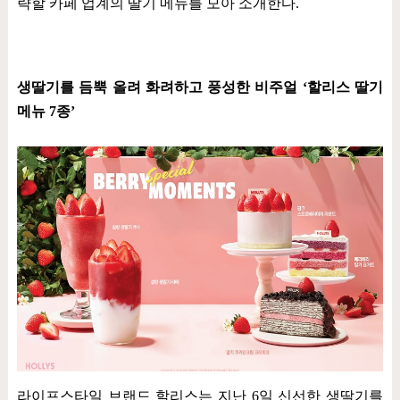
략할 카페 업계의 딸기 메뉴를 모아 소개한다
.
생딸기를 듬뿍 올려 화려하고 풍성한 비주얼
‘
할리스 딸기
메뉴
7
종
’
라이프스타일 브랜드 할리스는 지난
6
일 신선한 생딸기를