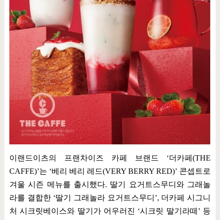
이랜드이츠의 프랜차이즈 카페 브랜드
‘
더카페
(THE
CAFFE)’
는
‘
베리 베리 레드
(VERY BERRY RED)’
콘셉트로
겨울 시즌 메뉴를 출시했다
.
딸기 요거트스무디와 그래놀
라를 결합한
‘
딸기 그래놀라 요거트스무디
’,
더카페 시그니
처 시크릿베이스와 딸기가 어우러진
‘
시크릿 딸기라떼
’
등