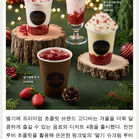
벨기에 프리미엄 초콜릿 브랜드 고디바는 겨울을 더욱 달
콤하게 즐길 수 있는 음료와 디저트
4
종을 출시했다
.
천연
루비 초콜릿을 활용해 은은한 핑크빛의
‘
딸기 슈크림 루비