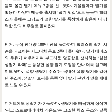
듬뿍 올린 딸기 메뉴
7
종을 선보였다
.
겨울철마다 딸기를
활용한 다양한 메뉴를 출시해
‘
딸기 맛집
’
으로 등극한 할리
스가 올해는 고당도의 설향 딸기를 풍성하게 활용해 더 강
력한 맛과 비주얼로 돌아왔다
.
먼저
,
누적 판매량
100
만 잔을 돌파하며 할리스의 딸기 시
즌을 대표하는 시그니처 음료
2
종이 돌아왔다
.
딸기 베이스
와 우유가 어우러지며 부드러운 달콤함을 선사하는
‘
설향
생딸기 라떼
’
는 풍성한 설향 딸기 토핑을 만나 더욱 업그레
이드 됐다
. ‘
설향 생딸기 주스
’
는 국내산 설향 딸기를 갈아
낸 주스에
,
생딸기 토핑을 듬뿍 얹어 딸기 본연의 맛을 제대
로 느낄 수 있다
.
디저트에도 생딸기가 가득하다
.
생딸기를 빼곡하게 장식한
‘
핑크 스트로베리머치 라운드
’
는 고소한 치즈 무스와 달콤