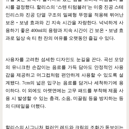
시를 결정했다
.
할리스의
‘
스텐 티텀블러
’
는 이중 진공 스테
인리스와 진공 단열 구조의 밀폐형 뚜껑을 적용해 뛰어난
보온
‧
보냉 효과와 긴 지속 시간을 자랑한다
.
넉넉하게 사
용하기 좋은
400ml
의 용량과 지속 시간이 긴 보온
‧
보냉 효
과로 일상 속 티 한 잔의 여유를 오랫동안 즐길 수 있다
.
사용자를 고려한 섬세한 디자인도 눈길을 끈다
.
곡선 모양
의 유니크한 손잡이는 음료를 가득 담아도 안정적인 사용
감을 제공하고 머그컵처럼 편안하게 사용할 수 있도록 설
계됐다
. 7cm
의 넓은 입구는 음료를 담거나 세척하기에 용
이하다
.
이 외에도 아랫면에는 고무 패드를 부착해 제품 사
용 시 발생할 수 있는 충격
,
소음
,
미끌림 등을 방지하는 등
의 디테일을 더했다
.
할리스의 시그니처 컬러인 레드와 크림의 조화가 돋보이는