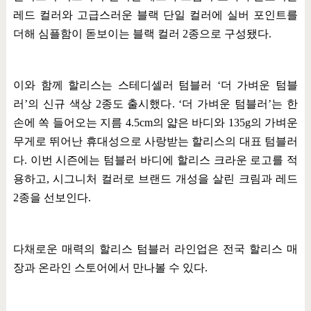
레드 컬러와 고급스러운 블랙 단일 컬러에 실버 포인트를
더해 심플함이 돋보이는 블랙 컬러
2
종으로 구성됐다
.
이와 함께 할리스는 스테디셀러 텀블러
‘
더 가벼운 텀블
러
’
의 신규 색상
2
종도 출시했다
. ‘
더 가벼운 텀블러
’
는 한
손에 쏙 들어오는 지름
4.5cm
의 얇은 바디와
135g
의 가벼운
무게로 뛰어난 휴대성으로 사랑받는 할리스의 대표 텀블러
다
.
이번 시즌에는 텀블러 바디에 할리스 크라운 로고를 적
용하고
,
시그니처 컬러로 브랜드 개성을 살린 크림과 레드
2
종을 선보인다
.
다채로운 매력의 할리스 텀블러 라인업은 전국 할리스 매
장과 온라인 스토어에서 만나볼 수 있다
.