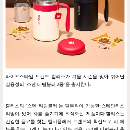
라이프스타일 브랜드 할리스가 겨울 시즌을 맞아 뛰어난
실용성의
‘
스텐 티텀블러
2
종
’
을 출시한다
.
할리스의
‘
스텐 티텀블러
’
는 탈부착이 가능한 스테인리스
티망이 있어 차를 즐기기에 최적화된 제품이다
.
할리스는
건강한 음료를 찾는 헬시플레저 트렌드의 확산으로 티 메
뉴를 찾는 고객이 늘어나고 있는 점을 고려해 티텀블러 출