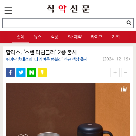
전체
뉴스
식품
의·제약
라이프
기획
할리스, ‘스텐 티텀블러’ 2종 출시
뛰어난 휴대성의 ‘더 가벼운 텀블러’ 신규 색상 출시
(2024-12-19)