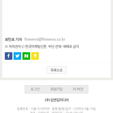
최민호 기자
fmnews@fmnews.co.kr
※ 저작권자 ⓒ 한국마케팅신문. 무단 전재-재배포 금지
목록으로
로그인
회원가입
PC버전
(주)김앤김미디어
등록번호 : 서울 아 00549
등록(발행)일자 : 2008년 4월 16일