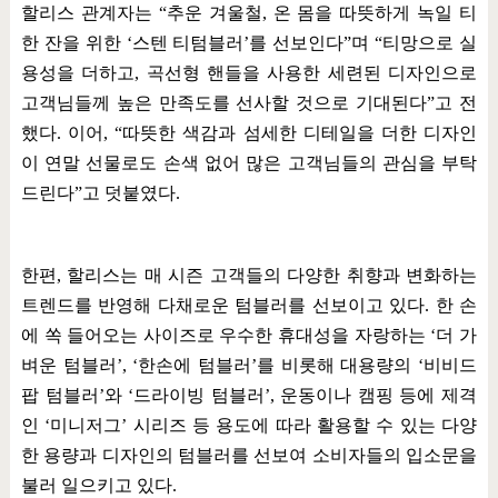
할리스 관계자는
“
추운 겨울철
,
온 몸을 따뜻하게 녹일 티
한 잔을 위한
‘
스텐 티텀블러
’
를 선보인다
”
며
“
티망으로 실
용성을 더하고
,
곡선형 핸들을 사용한 세련된 디자인으로
고객님들께 높은 만족도를 선사할 것으로 기대된다
”
고 전
했다
.
이어
, “
따뜻한 색감과 섬세한 디테일을 더한 디자인
이 연말 선물로도 손색 없어 많은 고객님들의 관심을 부탁
드린다
”
고 덧붙였다
.
한편
,
할리스는 매 시즌 고객들의 다양한 취향과 변화하는
트렌드를 반영해 다채로운 텀블러를 선보이고 있다
.
한 손
에 쏙 들어오는 사이즈로 우수한 휴대성을 자랑하는
‘
더 가
벼운 텀블러
’, ‘
한손에 텀블러
’
를 비롯해 대용량의
‘
비비드
팝 텀블러
’
와
‘
드라이빙 텀블러
’,
운동이나 캠핑 등에 제격
인
‘
미니저그
’
시리즈 등 용도에 따라 활용할 수 있는 다양
한 용량과 디자인의 텀블러를 선보여 소비자들의 입소문을
불러 일으키고 있다
.