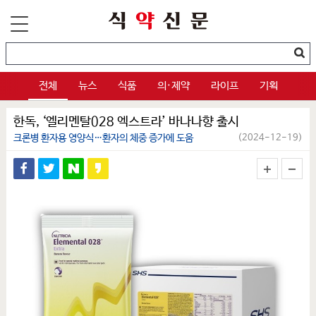
전체
뉴스
식품
의·제약
라이프
기획
한독, ‘엘리멘탈028 엑스트라’ 바나나향 출시
크론병 환자용 영양식…환자의 체중 증가에 도움
(2024-12-19)