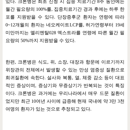
있다
.
크론병은 최초 신청 시 집중 치료기간
8
주 동안에는
월간 필요량의
100%
를
,
집중치료기간 경과 후에는 하루 한
포를 지원받을 수 있다
.
단장증후군 환자는 연령에 따라
0~12
개월의 환자는 네오케이트
LCP
를
,
허가연령부터
19
세
미만까지는 엘리멘탈
028
엑스트라를 연령에 따른 월간 필
요량의
50%
까지 지원받을 수 있다
.
한편
,
크론병은 식도
,
위
,
소장
,
대장과 항문에 이르기까지
위장관의 전체에서 발생할 수 있는 만성 염증성 질환으로
희귀질환에 속한다
.
설사와 복통
,
열
,
체중 감소 등이 대표
적인 증상이며
,
증상기와 무증상기가 반복되는 것이 특징
이다
.
크론병은 과거에는 우리나라에서 매우 드문 질환이
었지만 최근
10
여년 사이에 급증해 현재 국내에 약
3
만
3
천
여명의 환자가 있는 것으로 추정되고 있다
.