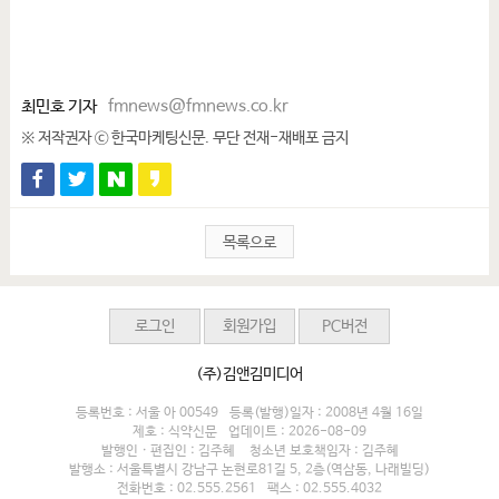
최민호 기자
fmnews@fmnews.co.kr
※ 저작권자 ⓒ 한국마케팅신문. 무단 전재-재배포 금지
목록으로
로그인
회원가입
PC버전
(주)김앤김미디어
등록번호 : 서울 아 00549
등록(발행)일자 : 2008년 4월 16일
제호 : 식약신문
업데이트 : 2026-08-09
발행인 · 편집인 : 김주혜
청소년 보호책임자 : 김주혜
발행소 : 서울특별시 강남구 논현로81길 5, 2층(역삼동, 나래빌딩)
전화번호 : 02.555.2561
팩스 : 02.555.4032