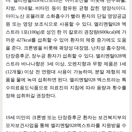
다
.
엘리멘탈
028
엑스트라는 아미노산을 비롯해 탄수화물
,
지방
,
미네랄
,
비타민 등이 함유된 균형 잡힌 영양식이다
.
아미노산 포뮬러로 소화흡수가 빨라 환자의 단일 영양공급
원 또는 영양 보조식으로 사용할 수 있다
.
엘리멘탈
028
엑
스트라
1
포
(100g)
로 성인 한 끼 칼로리 권장량
(600kcal)
에 가
까운
427kcal
를 섭취할 수 있어 환자의 체중 증가에도 도움
을 준다
.
크론병을 비롯해 궤양성 대장염
,
난치성 흡수장애
,
단장증후군
,
장누공 환자가 섭취할 수 있다
.
엘리멘탈
028
엑
스트라 바나나향은
3
세 이상
,
오렌지향과 무향 제품은
1
세
(12
개월
)
이상 전 연령대 사용이 가능하며
,
분말 제형의 제
품을 물에 녹여 섭취하면 된다
.
엘리멘탈
028
엑스트라는 특
수의료용도식품으로 의료진의 지침에 따라 용량과 횟수를
정해 섭취하길 권장한다
.
19
세 미만의 크론병 또는 단장증후군 환자는 보건복지부의
모자보건사업을 통해 엘리멘탈
028
엑스트라를 지원받을 수