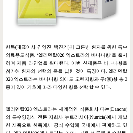
한독
(
대표이사 김영진
,
백진기
)
이 크론병 환자를 위한 특수
의료용도식품
, ‘
엘리멘탈
028
엑스트라의 바나나향
’
을 출시
하며 제품 라인업을 확대했다
.
이번 신제품은 바나나향을
첨가해 환자의 선택의 폭을 넓힌 것이 특징이다
.
엘리멘탈
028
엑스트라는 바나나향 외에도 오렌지향과 무
(
無
)
향 총
3
종이 있어 기호에 따라 다양한 향을 선택할 수 있다
.
엘리멘탈
028
엑스트라는 세계적인 식품회사 다논
(Danone)
의 특수영양식 전문 자회사 뉴트리시아
(Nutricia)
에서 개발
한 제품으로 한독에서 공식 수입해 국내에서 판매하고 있