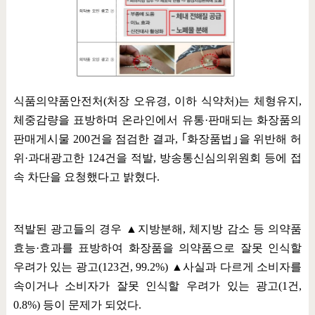
식품의약품안전처
(
처장 오유경
,
이하 식약처
)
는 체형유지
,
체중감량을 표방하며 온라인에서 유통
·
판매되는 화장품의
판매게시물
200
건을 점검한 결과
,
｢
화장품법
｣
을 위반해 허
위
·
과대광고한
124
건을 적발
,
방송통신심의위원회 등에 접
속 차단을 요청했다고 밝혔다
.
적발된 광고들의 경우
▲
지방분해
,
체지방 감소 등 의약품
효능
·
효과를 표방하여 화장품을 의약품으로 잘못 인식할
우려가 있는 광고
(123
건
, 99.2%)
▲
사실과 다르게 소비자를
속이거나 소비자가 잘못 인식할 우려가 있는 광고
(1
건
,
0.8%)
등이 문제가 되었다
.