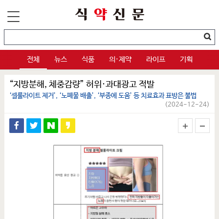
전체
뉴스
식품
의·제약
라이프
기획
“지방분해, 체중감량” 허위·과대광고 적발
‘셀룰라이트 제거’, ‘노폐물 배출’, ‘부종에 도움’ 등 치료효과 표방은 불법
(2024-12-24)