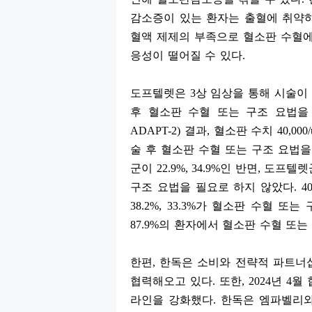
감소증이 있는 환자는 출혈에 취약
혈액 제제의 부족으로 혈소판 수혈에
응성이 떨어질 수 있다
.
도프텔렛은
3
상 임상을 통해 시술이
후 혈소판 수혈 또는 구조 요법을
ADAPT-2)
결과
,
혈소판 수치
40,000
술 후 혈소판 수혈 또는 구조 요법
군이
22.9%, 34.9%
인 반면
,
도프텔렛
구조 요법을 필요로 하지 않았다
. 4
38.2%, 33.3%
가 혈소판 수혈 또는 
87.9%
의 환자에서 혈소판 수혈 또는
한편
,
한독은 소비와 전략적 파트너
협력해오고 있다
.
또한
, 2024
년
4
월 
라인을 강화했다
.
한독은 엠파벨리와