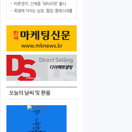
바른생각, 신제품 ‘워터리핏’ 출시
폭염에 지치는 심장, 혈압·콜레스테롤만 챙기면 될까?
오늘의 날씨 및 환율
+
37
°
C
+
39°
+
29°