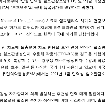
식약처로부터
‘
만성 면역성 혈소판감소증
’(ITP)
및
‘
시술 예정인
치료제
‘
도프텔렛
’
의 국내 품목허가를 받았다고 밝혔다
.
Nocturnal Hemoglobinuria)
치료제 엠파벨리의 허가와 건강보
프텔렛 허가로 희귀질환 치료제 파이프라인을 확대하게 됐다
.
‘
소비
(SOBI)’
의 신약으로 한독이 국내 허가를 진행해왔다
.
이전 치료에 불충분한 치료 반응을 보인 만성 면역성 혈소판
는 혈소판생성인자 수용체 작용제
(TPO-RA)
로 경구용 제형이
절 없이 복용할 수 있는 경구용 혈소판생성인자 수용체 작용
,
유럽
,
호주
,
일본 등 다양한 국가에서 사용되고 있으며 미국
,
유럽의약품청
(EMA)
에서는
2021
년
1
월 면역성 혈소판감소
병원성 자가항체에 의해 발생하는 후천성 면역 매개 질환이다
.
함으로써 혈소판 수치가 정산인에 비해 감소하게 되며
,
출혈