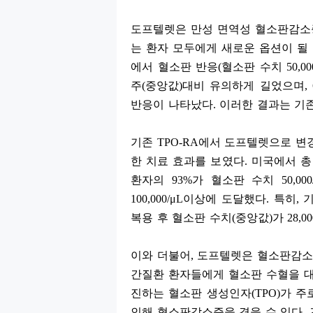
도프텔렛은 만성 면역성 혈소판감소
는 환자 모두에게 새로운 옵션이 될
에서 혈소판 반응
(
혈소판 수치
50,00
주
(
중앙값
)
대비 유의하게 길었으며
,
반응이 나타났다
.
이러한 결과는 기
기존
TPO-RA
에서 도프텔렛으로 변
한 치료 효과를 보였다
.
미국에서 
환자의
93%
가 혈소판 수치
50,000
100,000/
μ
L
이상에 도달했다
.
특히
,
복용 후 혈소판 수치
(
중앙값
)
가
28,00
이와 더불어
,
도프텔렛은 혈소판감소
간질환 환자들에게 혈소판 수혈을 대
진하는 혈소판 생성인자
(TPO)
가 주
인해 혈소판감소증을 겪을 수 있다
.