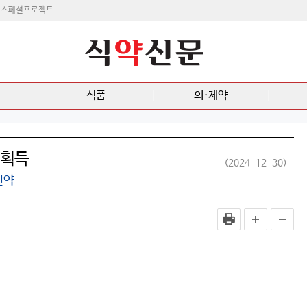
스페셜프로젝트
식품
의·제약
 획득
(2024-12-30)
신약