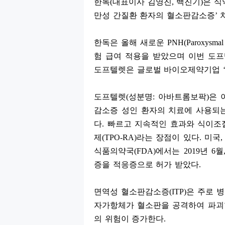
한독
(
대표이사 김영진
,
백진기
)
은 
만성 간질환 환자의 혈소판감소증
’
한독은 올해 새로운
PNH(Paroxysmal 
험 급여 적용을 받았으며 이번 도
도프텔렛은 글로벌 바이오제약기업
도프텔렛
(
성분명
:
아바트롬보팍
)
은 
감소증 성인 환자의 치료에 사용되
다
.
빠르고 지속적인 효과와 식이조
제
(TPO-RA)
라는 장점이 있다
.
미국
식품의약국
(FDA)
에서는
2019
년
6
월
증을 적응증으로 허가 받았다
.
면역성 혈소판감소증
(ITP)
은 주로 
자가항체가 혈소판을 공격하여 파괴
의 위험이 증가한다
.