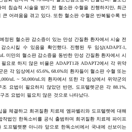
하여 침습적 시술을 받기 전 혈소판 수혈을 진행하지만
,
최근
 큰 어려움을 겪고 있다
.
또한 혈소판 수혈은 반복될수록 반
 예정된 혈소판 감소증이 있는 만성 간질환 환자에서 시술 전
 감소시킬 수 있음을 확인했다
.
진행된 두 임상
(ADAPT-1,
/uL
미만의 혈소판 감소증을 동반한 만성 간질환 환자에서 시
을 필요로 하지 않은 비율은
ADAPT1
과
ADAPT2
에서 각 위약
군은 각 임상에서
65.6%, 68.6%
의 환자들이 혈소판 수혈 또는
0,000/uL ~ 50,000/uL
의 환자에서 또한 각 임상에서 위약군의
구조 요법이 필요하지 않았던 반면
,
도프텔렛군은 각
88.1%,
 구조 요법이 필요치 않은 것으로 나타났다
.
십을 체결하고 희귀질환 치료제 엠파벨리와 도프텔렛에 대해
합작법인 한독소비를 공식 출범하며 희귀질환 치료제 파이프
 도프텔렛뿐 아니라 앞으로 한독소비에서 국내에 선보이는