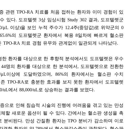
증 관련
TPO-RA
치료를 처음 접하는 환자와 이미 경험이 있
 수 있다
.
도프텔렛
3
상 임상시험
Study 302
결과
,
도프텔렛군
0/
μ
L
이상
)
을 보인 누적 주수가
12.4
주
(
중앙값
)
로 위약군의
0
 65.6%
의 도프텔렛군 환자에서 복용
8
일차에 빠르게 혈소판
존
TPO-RA
치료 경험 유무와 관계없이 일관되게 나타났다
.
경한 환자를 대상으로 한 후향적 분석에서도 도프텔렛은 우수
총
44
명의 환자를 대상으로 한 분석에서
,
도프텔렛으로 전환한
/
μ
L
이상에 도달하였으며
, 86%
의 환자에서는 혈소판 수치
기존
TPO-RA
로 충분한 효과를 보지 못한 환자에서 도프텔렛
0/uL
에서
88,000/uL
로 상승하는 결과를 보였다
.
증으로 인해 침습적 시술의 진행에 어려움을 겪고 있는 만성
체할 새로운 옵션이 될 수 있다
.
간에서는 혈소판 생성을 촉
로 분비된다
.
만성 간질환 환자는
TPO
분비가 감소하며 이로
간경화 환자의 약
78%
에서 혈소판감소증이 관찰된다
.
혈소판