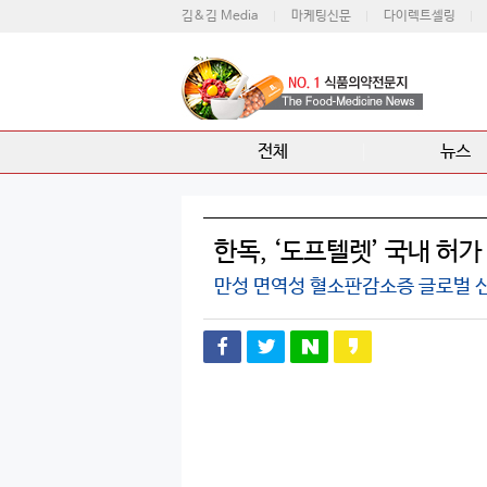
김&김 Media
마케팅신문
다이렉트셀링
전체
뉴스
한독, ‘도프텔렛’ 국내 허가
만성 면역성 혈소판감소증 글로벌 