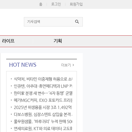
홈
로그인
회원가입
라이프
기획
HOT NEWS
더보기
식약처, 비타민 이중제형 허용으로 소비자 선택권 확대
인큐텐, 아주대·휴먼메디텍과 LNP 커큐민 공동연구
한미家 분쟁 새 변수…‘4자 동맹’ 균열 현실화
메가MGC커피, EXO 포토카드 프리퀀시 이벤트
2025년 위생용품 시장 3조 1,492억 원
다보스병원, 심장스텐트 삽입술 본격 시행
풀무원샘물, ‘하루귀리’ 누적 판매 500만 병 돌파
연세의료원, KT와 의료 데이터 고도화 협력