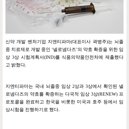
신약 개발 벤처기업 지엔티파마
(
대표이사 곽병주
)
는 뇌졸
중 치료제로 개발 중인
‘
넬로넴다즈
’
의 약효 확증을 위한 임
상
3
상 시험계획서
(IND)
를 식품의약품안전처에 제출했다
고 밝혔다
.
지엔티파마는 국내 뇌졸중 임상
2
상과
3
상에서 확인된 넬
로넴다즈의 약효를 확증하는 다국적 임상
3
상
(RENEW)
프
로토콜을 완료하고 한국을 비롯한 미국과 호주 등에서 임
상시험을 진행하기로 했다
.