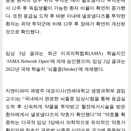
중증 환자의 경우 위약 투약군 대비 넬로넴다즈 투약군에
서
12
주 후 독립생활이 가능한 환자 비율이 확연히 증가했
다
.
또한 응급실 도착 후
60
분 이내에 넬로넴다즈를 투약한
환자는 위약 투약군에 비해
12
주 후 장애가 확연히 개선된
것으로 확인됐다
.
임상
3
상 결과는 최근 미국의학협회
(AMA)
학술지인
‘JAMA Network Open’
에 게재 승인됐으며
,
임상
2
상 결과는
2022
년 국제 학술지
‘
뇌졸중
(Stroke)’
에 게재됐다
.
지엔티파마 곽병주 대표이사
(
연세대학교 생명과학부 겸임
교수
)
는
“
국내에서 완료한 뇌졸중 임상시험을 통해 응급실
도착 후 신속하게 약물을 투약받고 혈전제거시술을 받은
환자에게서 넬로넴다즈의 약효가 확인됐다
”
며
“
약효를 확
증하는 다국적 임상
3
상에서 의학적으로 유의적인 약효가
확인되면 최초의 글로벌 뇌졸중 신약으로 국가별 품목허가