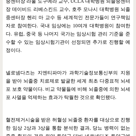
중센터장 라울 노구에라 교수
, UCLA
대학병원 뇌졸중센터
장 데이비드 리베스킨드 교수
,
호주 모나시 대학병원 뇌졸
중센터장 헨리 마 교수 등 세계적인 전문가들이 연구책임
자로 참여한다
.
국내 임상에는
10
여개 대학병원이 참여한
다
.
유럽
,
중국 등 나머지 국가는 임상시험 관리 기준을 준
수할 수 있는 임상시험기관이 선정되면 추가로 진행할 예
정이다
.
넬로넴다즈는 지엔티파마가 과학기술정보통신부의 지원
을 받아 뇌졸중 치료제로 발굴한 세계 최초 다중표적 뇌세
포 보호 약물이다
.
비교 약물들에 비해 뇌졸중에 의한 뇌세
포 사멸을 억제하는 효과가 탁월한 것으로 확인됐다
.
혈전제거시술을 받은 허혈성 뇌졸중 환자를 대상으로 진행
한 임상
2
상과
3
상을 통합 분석한 결과
,
당뇨 병력이 없는