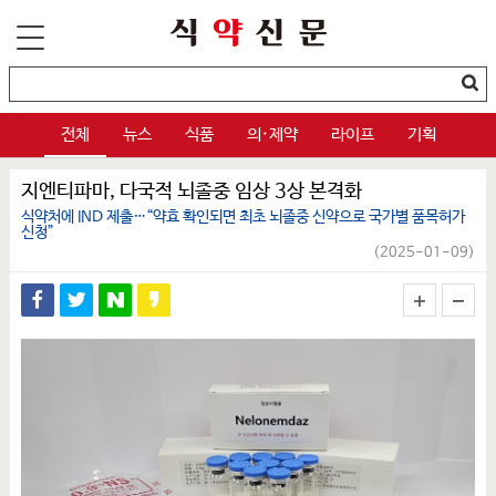
전체
뉴스
식품
의·제약
라이프
기획
지엔티파마, 다국적 뇌졸중 임상 3상 본격화
식약처에 IND 제출…“약효 확인되면 최초 뇌졸중 신약으로 국가별 품목허가
신청”
(2025-01-09)