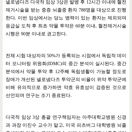
넬로넴다즈 다국적 임상
3
상은 발병 후
12
시간 이내에 혈전
제거시술을 받는 중증 뇌졸중 환자
788
명을 대상으로 진행
한다
.
이번 임상에서는 당뇨 병력이 있는 환자는 제외되며
응급실 도착 후 최초 약물 투약은
60
분 이내
,
혈전제거시술
시행은
90
분 이내로 권고한다
.
전체 시험 대상자의
50%
가 등록되는 시점에서 독립적 데이
터 모니터링 위원회
(IDMC)
의 중간 분석이 실시된다
.
중간
분석에서 약물 투약 후
12
주째 독립생활이 가능할 정도로
장애가 개선된 넬로넴다즈 투약군의 비율이 위약 투약군에
비해 유의적으로 증가하면 약효 유효성이 검증된 것으로
선언되며 연구는 조기 종료된다
.
다국적 임상
3
상 총괄 연구책임자는 아주대학교병원 신경
과 과장 이진수 교수가 맡고
,
미국 피츠버그 대학병원 뇌졸