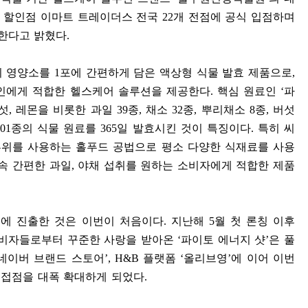
 할인점 이마트 트레이더스 전국
22
개 전점에 공식 입점하며
한다고 밝혔다
.
의 영양소를
1
포에 간편하게 담은 액상형 식물 발효 제품으로
,
대인에게 적합한 헬스케어 솔루션을 제공한다
.
핵심 원료인
‘
파
섯
,
레몬을 비롯한 과일
39
종
,
채소
32
종
,
뿌리채소
8
종
,
버섯
01
종의 식물 원료를
365
일 발효시킨 것이 특징이다
.
특히 씨
부위를 사용하는 홀푸드 공법으로 평소 다양한 식재료를 사용
속 간편한 과일
,
야채 섭취를 원하는 소비자에게 적합한 제품
점에 진출한 것은 이번이 처음이다
.
지난해
5
월 첫 론칭 이후
소비자들로부터 꾸준한 사랑을 받아온
‘
파이토 에너지 샷
’
은 풀
네이버 브랜드 스토어
’, H&B
플랫폼
‘
올리브영
’
에 이어 이번
 접점을 대폭 확대하게 되었다
.