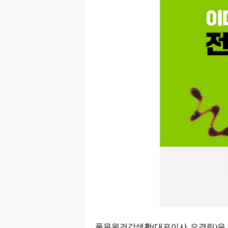
풀무원건강생활
(
대표이사 오경림
)
은