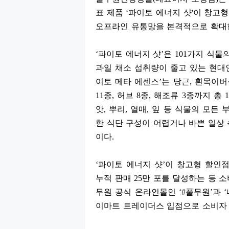
표 제품
‘
파이토 에너지 샷
'
이 창고형
오프라인 유통망을 본격적으로 확대
‘
파이토 에너지 샷
’
은
101
가지 식물
과일 채소 섭취량이 줄고 있는 현
이토 메타 에센스
’
는 당근
,
흰목이버
11
종
,
허브
8
종
,
해조류
3
종까지 총
1
앗
,
뿌리
,
열매
,
잎 등 식물의 모든 
한 식단 구성이 어렵거나 바쁜 일상 
이다
.
‘
파이토 에너지 샷
’
이 창고형 할인
누적 판매
25
만 포를 달성하는 등 
무원 공식 온라인몰인
‘#
풀무원
’
과
‘
이마트 트레이더스 입점으로 소비자