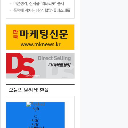
바른생각, 신제품 ‘워터리핏’ 출시
폭염에 지치는 심장, 혈압·콜레스테롤만 챙기면 될까?
오늘의 날씨 및 환율
+
36
°
C
+
36°
+
26°