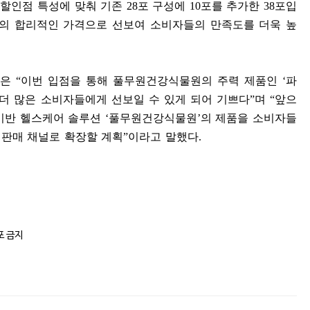
 할인점 특성에 맞춰 기존
28
포 구성에
10
포를 추가한
38
포입
의 합리적인 가격으로 선보여 소비자들의 만족도를 더욱 높
장은
“
이번 입점을 통해 풀무원건강식물원의 주력 제품인
‘
파
더 많은 소비자들에게 선보일 수 있게 되어 기쁘다
”
며
“
앞으
 기반 헬스케어 솔루션
‘
풀무원건강식물원
’
의 제품을 소비자들
 판매 채널로 확장할 계획
”
이라고 말했다
.
포 금지