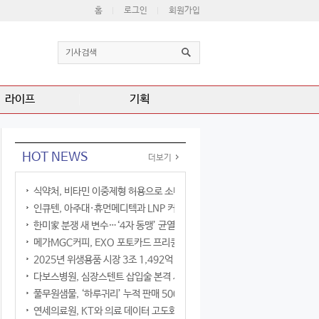
홈
로그인
회원가입
라이프
기획
HOT NEWS
더보기
식약처, 비타민 이중제형 허용으로 소비자 선택권 확대
인큐텐, 아주대·휴먼메디텍과 LNP 커큐민 공동연구
한미家 분쟁 새 변수…‘4자 동맹’ 균열 현실화
메가MGC커피, EXO 포토카드 프리퀀시 이벤트
2025년 위생용품 시장 3조 1,492억 원
다보스병원, 심장스텐트 삽입술 본격 시행
풀무원샘물, ‘하루귀리’ 누적 판매 500만 병 돌파
연세의료원, KT와 의료 데이터 고도화 협력