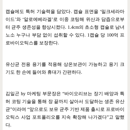
캡슐에도 특허 기술력을 담았다
.
캡슐 표면을
‘
밀크세라마
이드
’
와
‘
알로에베라겔
’
로 이중 코팅해 위산과 담즙으로부
터 균주 생존성을 향상시켰다
. 1.4cm
의 초소형 캡슐로 남녀
노소 누구나 부담 없이 섭취할 수 있다
. 1
캡슐 당
100
억 프
로바이오틱스를 보장한다
.
유산균 전용 용기를 적용해 상온보관이 가능하고 용기 크
기도 한 손에 들어와 휴대가 간편하다
.
김일곤
hy
마케팅 부문장은
“
바이오리브는 장기 배양과 특
허 코팅 기술을 통해 장 끝까지 살아서 도달하는 생존 유산
균
”
이라며
“
앞으로도 보유 균주 기반 제품 출시로 프로바이
오틱스 사업 포트폴리오를 지속 확장해 나가겠다
”
고 말했
다
.