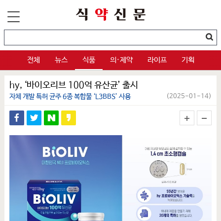
전체
뉴스
식품
의·제약
라이프
기획
hy, ‘바이오리브 100억 유산균’ 출시
자체 개발 특허 균주 6종 복합물 ‘L3BBS’ 사용
(2025-01-14)