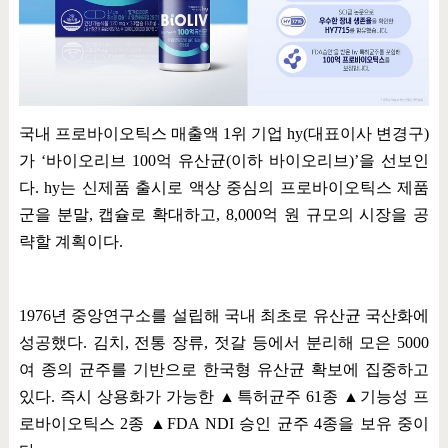
국내 프로바이오틱스 매출액
1
위 기업
hy(
대표이사 변경구
)
가
‘
바이오리브
100
억 유산균
(
이하 바이오리브
)’
을 선보인
다
. hy
는 신제품 출시로 액상 중심의 프로바이오틱스 제품
군을 분말
,
캡슐로 확대하고
, 8,000
억 원 규모의 시장을 공
략할 계획이다
.
1976
년 중앙연구소를 설립해 국내 최초로 유산균 국산화에
성공했다
.
김치
,
전통 장류
,
젓갈 등에서 분리해 모은
5000
여 종의 균주를 기반으로 한국형 유산균 확보에 집중하고
있다
.
즉시 상용화가 가능한
▲
특허균주
61
종
▲
기능성 프
로바이오틱스
2
종
▲
FDA NDI
승인 균주
4
종을 보유 중이