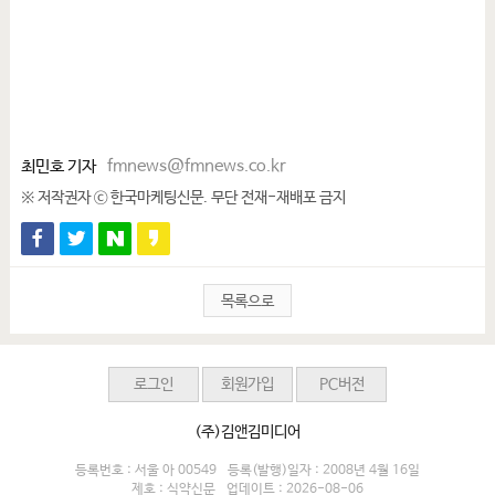
최민호 기자
fmnews@fmnews.co.kr
※ 저작권자 ⓒ 한국마케팅신문. 무단 전재-재배포 금지
목록으로
로그인
회원가입
PC버전
(주)김앤김미디어
등록번호 : 서울 아 00549
등록(발행)일자 : 2008년 4월 16일
제호 : 식약신문
업데이트 : 2026-08-06