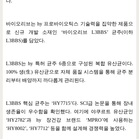
다
.
바이오리브는
hy
프로바이오틱스 기술력을 집약한 제품으
로 신규 개발 소재인
‘
바이오리브
L3BBS’
균주
(
이하
L3BBS)
를 담았다
.
L3BBS
는
hy
특허 균주
6
종으로 구성된 복합 유산균이다
.
100%
생
(
生
)
유산균으로 자체 품질 시스템을 통해 균주 분
리부터 배양까지 까다롭게 관리된다
.
L3BBS
핵심 균주는
‘HY7715’
다
. SCI
급 논문을 통해 장내
생존율이 우수함을 확인했다
.
여기에 야쿠르트 유산균인
‘HY2782’
과
hy
장건강 브랜드
‘MPRO’
에 사용하는
‘HY8002’, ‘HY7712’
등을 함께 설계해 경쟁력을 높였다
.