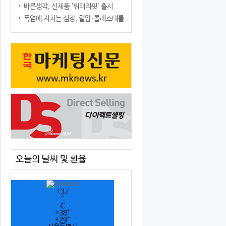
바른생각, 신제품 ‘워터리핏’ 출시
폭염에 지치는 심장, 혈압·콜레스테롤만 챙기면 될까?
오늘의 날씨 및 환율
+
37
°
C
+
38°
+
29°