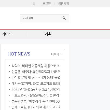
홈
로그인
회원가입
라이프
기획
HOT NEWS
더보기
식약처, 비타민 이중제형 허용으로 소비자 선택권 확대
인큐텐, 아주대·휴먼메디텍과 LNP 커큐민 공동연구
한미家 분쟁 새 변수…‘4자 동맹’ 균열 현실화
메가MGC커피, EXO 포토카드 프리퀀시 이벤트
2025년 위생용품 시장 3조 1,492억 원
다보스병원, 심장스텐트 삽입술 본격 시행
풀무원샘물, ‘하루귀리’ 누적 판매 500만 병 돌파
연세의료원, KT와 의료 데이터 고도화 협력