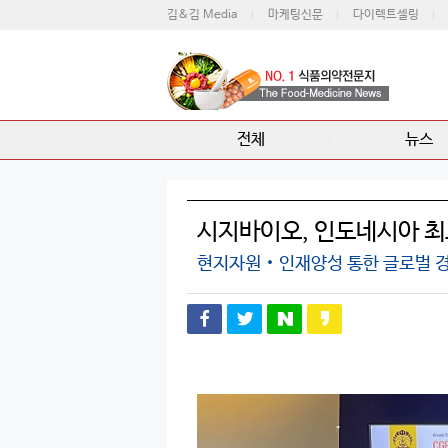
김&김 Media
마케팅신문
다이렉트셀링
전체
뉴스
시지바이오, 인도네시아 최
현지자원‧인재양성 통한 글로벌 경