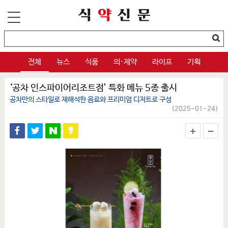
전체
뉴스
식품
의·제약
라이프
기획
‘공차 인스파이어리조트점’ 특화 메뉴 5종 출시
공차만의 스타일로 재해석한 음료와 프리미엄 디저트로 구성
(2025-01-24)