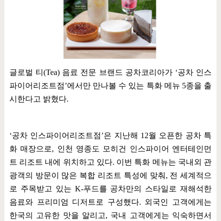
글로벌 티
(Tea)
음료 전문 브랜드 공차코리아가
‘
공차 인스
파이어리조트점
’
에서만 만나볼 수 있는 특화 메뉴
5
종을 출
시한다고 밝혔다
.
‘
공차 인스파이어리조트점
’
은 지난해
12
월 오픈한 공차 특
화 매장으로
,
인천 영종도 모히건 인스파이어 엔터테인먼
트 리조트 내에 위치하고 있다
.
이번 특화 메뉴는 국내외 관
광객의 방문이 많은 복합 리조트 특성에 맞춰
,
전 세계적으
로 주목받고 있는
K-
푸드를 공차만의 스타일로 재해석한
음료와 프리미엄 디저트로 구성했다
.
외국인 고객에게는
한국의 고유한 맛을 알리고
,
국내 고객에게는 익숙하면서