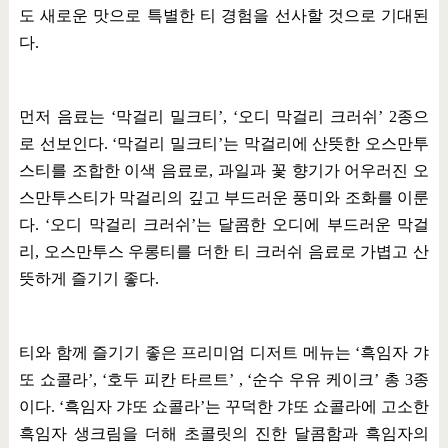
도 새로운 맛으로 특별한 티 경험을 선사할 것으로 기대된
다
.
먼저 음료는
‘
막걸리 밀크티
’, ‘
오디 막걸리 크러쉬
’ 2
종으
로 선보인다
. ‘
막걸리 밀크티
’
는 막걸리에 산뜻한 오스만투
스티를 조합한 이색 음료로
,
과일과 꽃 향기가 어우러진 오
스만투스티가 막걸리의 깊고 부드러운 풍미와 조화를 이룬
다
. ‘
오디 막걸리 크러쉬
’
는 달콤한 오디에 부드러운 막걸
리
,
오스만투스 우롱티를 더한 티 크러쉬 음료로 가볍고 산
뜻하게 즐기기 좋다
.
티와 함께 즐기기 좋은 프리미엄 디저트 메뉴는
‘
흑임자 갸
또 쇼콜라
’, ‘
호두 피칸 타르트
’ , ‘
순수 우유 케이크
’
총
3
종
이다
. ‘
흑임자 갸또 쇼콜라
’
는 꾸덕한 갸또 쇼콜라에 고소한
흑임자 생크림을 더해 초콜릿의 진한 달콤함과 흑임자의