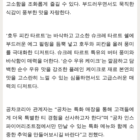
고소함을 조화롭게 즐길 수 있다
.
부드러우면서도 묵직한
식감이 풍부한 맛을 자랑한다
.
‘
호두 피칸 타르트
’
는 바삭하고 고소한 슈크레 타르트 쉘에
부드러운 에그 필링을 듬뿍 넣고 호두와 피칸을 올려 풍미
를 극대화한 디저트다
.
슈크레 타르트 특유의 버터 풍미와
바삭함이 매력을 더한다
. ‘
순수 우유 케이크
’
는 깔끔하고 담
백한 순수 우유 맛을 강조한 플레인 케이크로 재료 본연의
맛을 고스란히 느낄 수 있는 심플하면서도 고급스러운 매
력의 디저트다
.
공차코리아 관계자는
“
공차는 특화 매장을 통해 고객들에
게 더욱 특별한 티 경험을 선사하고자 한다
”
며
“
공차 인스
파이어리조트점에서만 만날 수 있는 특화 메뉴와 함께 소
중한 추억을 만들어보시길 바란다
”
고 전했다
.