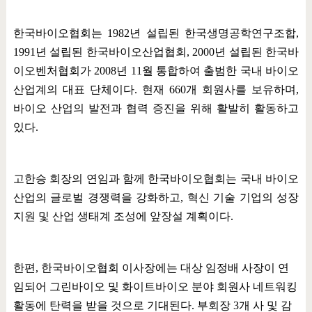
한국바이오협회는
1982
년 설립된 한국생명공학연구조합
,
1991
년 설립된 한국바이오산업협회
, 2000
년 설립된 한국바
이오벤처협회가
2008
년
11
월 통합하여 출범한 국내 바이오
산업계의 대표 단체이다
.
현재
660
개 회원사를 보유하며
,
바이오 산업의 발전과 협력 증진을 위해 활발히 활동하고
있다
.
고한승 회장의 연임과 함께 한국바이오협회는 국내 바이오
산업의 글로벌 경쟁력을 강화하고
,
혁신 기술 기업의 성장
지원 및 산업 생태계 조성에 앞장설 계획이다
.
한편
,
한국바이오협회 이사장에는 대상 임정배 사장이 연
임되어 그린바이오 및 화이트바이오 분야 회원사 네트워킹
활동에 탄력을 받을 것으로 기대된다
.
부회장
3
개 사 및 감