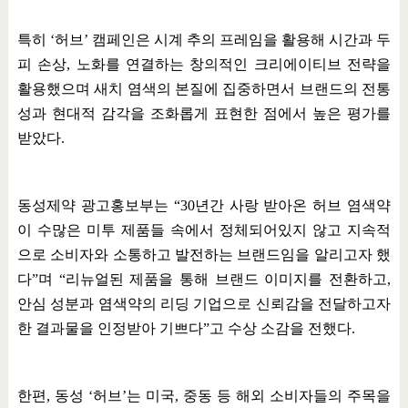
특히
‘
허브
’
캠페인은 시계 추의 프레임을 활용해 시간과 두
피 손상
,
노화를 연결하는 창의적인 크리에이티브 전략을
활용했으며 새치 염색의 본질에 집중하면서 브랜드의 전통
성과 현대적 감각을 조화롭게 표현한 점에서 높은 평가를
받았다
.
동성제약 광고홍보부는
“30
년간 사랑 받아온 허브 염색약
이 수많은 미투 제품들 속에서 정체되어있지 않고 지속적
으로 소비자와 소통하고 발전하는 브랜드임을 알리고자 했
다
”
며
“
리뉴얼된 제품을 통해 브랜드 이미지를 전환하고
,
안심 성분과 염색약의 리딩 기업으로 신뢰감을 전달하고자
한 결과물을 인정받아 기쁘다
”
고 수상 소감을 전했다
.
한편
,
동성
‘
허브
’
는 미국
,
중동 등 해외 소비자들의 주목을