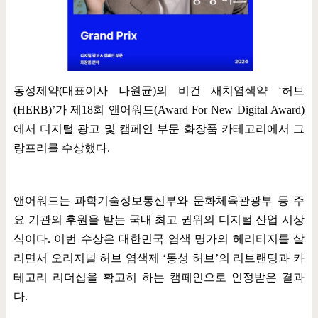
동성제약
(
대표이사 나원균
)
의 비건 새치염색약
‘
허브
(HERB)’
가 제
18
회 앤어워드
(Award For New Digital Award)
에서 디지털 광고 및 캠페인 부문 화장품 카테고리에서 그
랑프리를 수상했다
.
앤어워드는 과학기술정보통신부와 문화체육관광부 등 주
요 기관의 후원을 받는 국내 최고 권위의 디지털 산업 시상
식이다
.
이번 수상은 대한민국 염색 명가의 헤리티지를 살
리면서 오리지널 허브 염색제
‘
동성 허브
’
의 리브랜딩과 카
테고리 리더십을 확고히 하는 캠페인으로 인정받은 결과
다
.