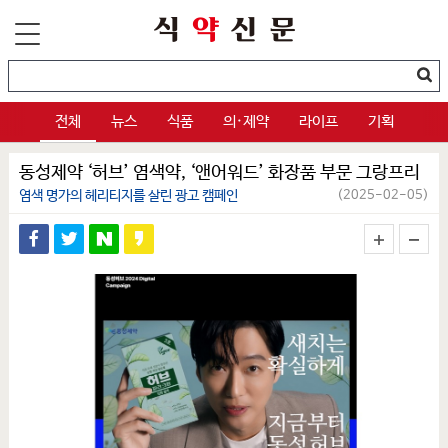
전체
뉴스
식품
의·제약
라이프
기획
동성제약 ‘허브’ 염색약, ‘앤어워드’ 화장품 부문 그랑프리
염색 명가의 헤리티지를 살린 광고 캠페인
(2025-02-05)