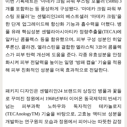
이번 기획세트는
‘
마데카 크림 파워 부스팅 포뮬러
’(50ml) 3
개를 포함하는 등 풍성하게 구성됐다
. ‘
마데카 크림 파워 부
스팅 포뮬러
’
는 센텔리안
24
의 베스트셀러
‘
마데카 크림
’
을
한 단계 업그레이드해 항산화 기능과 흡수력을 더했다
.
병
풀 유래 핵심성분 센텔라아시아티카 정량추출물
(TECA)
에
알카닌 콤플렉스 등을 함유했으며
,
피부 구성 성분인 히알
루론산
,
콜라겐
,
엘라스틴을 결합한 엘라스틱
3
코어 콤플렉
스가 피부 탄력 개선에 도움을 준다
.
각종 유효성분을 안정
화시켜 피부 전달력을 높이는 일명
‘
방패 캡슐
’
기술을 적용
해 피부 친화적인 성분을 더욱 효과적으로 전달한다
.
패키지 디자인은 센텔리안
24
브랜드의 상징인 병풀과 꽃들
로 꾸며진 정원에서
1968
년부터 이어온 동국제약의 반세기
넘는 피부과학 노하우와 독자적인 테카놀로지
(TECAnologyTM)
기술을 바탕으로
,
고효능 액티브 성분을
개발하는 연구원의 모습과 정원에서 피어나는 따뜻한 감정