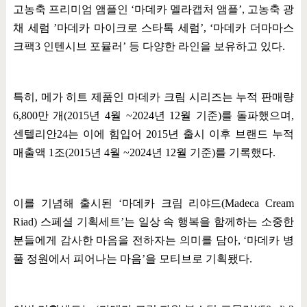
고농축 프리미엄 앰플인
‘
마데카 멜라캡처 앰플
’,
고농축 광
채 세럼
’
마데카 마이크로 스타톡 세럼
’, ‘
마데카 더마마스
크팩
3
인텐시브 포뮬러
’
등 다양한 라인을 보유하고 있다
.
특히
,
메가 히트 제품인 마데카 크림 시리즈는 누적 판매량
6,800
만 개
(2015
년
4
월
~2024
년
12
월 기준
)
를 돌파했으며
,
센텔리안
24
는 이에 힘입어
2015
년 출시 이후 브랜드 누적
매출액
1
조
(2015
년
4
월
~2024
년
12
월 기준
)
를 기록했다
.
이를 기념해 출시된
‘
마데카 크림 리야드
(Madeca Cream
Riad)
스페셜 기획세트
’
는 일상 속 행복을 함께하는 소중한
분들에게 감사한 마음을 전하자는 의미를 담아
, ‘
마데카 병
풀 정원에서 피어나는 마음
’
을 모티브로 기획됐다
.