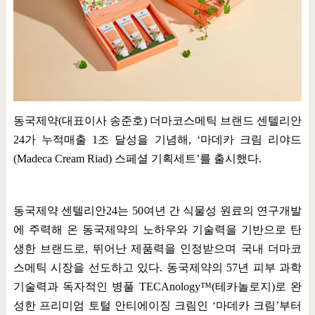
동국제약
(
대표이사 송준호
)
더마코스메틱 브랜드 센텔리안
24
가 누적매출
1
조 달성을 기념해
, ‘
마데카 크림 리야드
(Madeca Cream Riad)
스페셜 기획세트
’
를 출시했다
.
동국제약 센텔리안
24
는
50
여년 간 식물성 원료의 연구개발
에 주력해 온 동국제약의 노하우와 기술력을 기반으로 탄
생한 브랜드로
,
뛰어난 제품력을 인정받으며 국내 더마코
스메틱 시장을 선도하고 있다
.
동국제약의
57
년 피부 과학
기술력과 독자적인 병풀
TECAnology
™
(
테카놀로지
)
로 완
성한 프리미엄 토털 안티에이징 크림인
‘
마데카 크림
’
부터