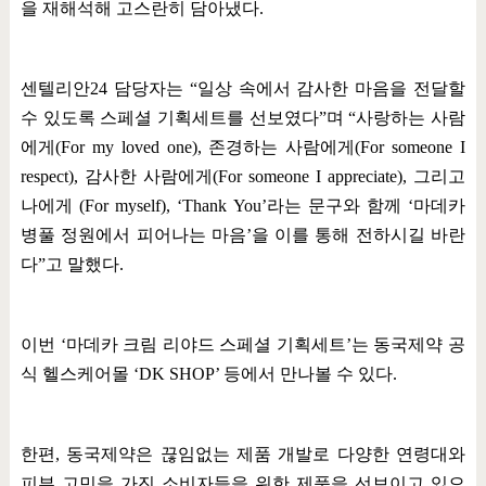
을 재해석해 고스란히 담아냈다
.
센텔리안
24
담당자는
“
일상 속에서 감사한 마음을 전달할
수 있도록 스페셜 기획세트를 선보였다
”
며
“
사랑하는 사람
에게
(For my loved one),
존경하는 사람에게
(For someone I
respect),
감사한 사람에게
(For someone I appreciate),
그리고
나에게
(For myself), ‘Thank You’
라는 문구와 함께
‘
마데카
병풀 정원에서 피어나는 마음
’
을 이를 통해 전하시길 바란
다
”
고 말했다
.
이번
‘
마데카 크림 리야드 스페셜 기획세트
’
는 동국제약 공
식 헬스케어몰
‘DK SHOP’
등에서 만나볼 수 있다
.
한편
,
동국제약은 끊임없는 제품 개발로 다양한 연령대와
피부 고민을 가진 소비자들을 위한 제품을 선보이고 있으