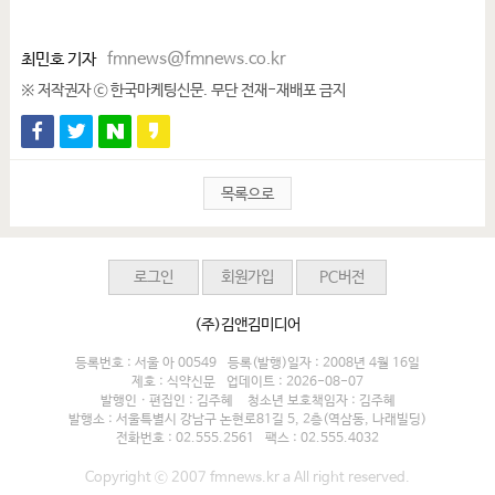
최민호 기자
fmnews@fmnews.co.kr
※ 저작권자 ⓒ 한국마케팅신문. 무단 전재-재배포 금지
목록으로
로그인
회원가입
PC버전
(주)김앤김미디어
등록번호 : 서울 아 00549
등록(발행)일자 : 2008년 4월 16일
제호 : 식약신문
업데이트 : 2026-08-07
발행인 · 편집인 : 김주혜
청소년 보호책임자 : 김주혜
발행소 : 서울특별시 강남구 논현로81길 5, 2층(역삼동, 나래빌딩)
전화번호 : 02.555.2561
팩스 : 02.555.4032
Copyright ⓒ 2007 fmnews.kr a All right reserved.