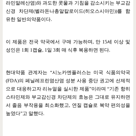
라민말레산염
)
와 과도한 콧물과 기침을 감소시키는 부교감
신경 차단제
(
벨라돈나총알칼로이드
(
히오스시아민
))
를 함
유한 일반의약품이다
.
이 제품은 전국 약국에서 구매 가능하며
,
만
15
세 이상 및
성인은
1
회
1
캡슐
, 1
일
3
회 매 식후 복용하면 된다
.
현대약품 관계자는
“
시노카엔플러스는 미국 식품의약국
(FDA)
의 페닐레프린염산염 성분 사용 중단 권고에 선제적
으로 대응하고자 리뉴얼을 실시한 제품
”
이라며
“
기존 항히
스타민제와 부교감신경 차단제의 효능은 그대로 유지하면
서 졸음 부작용을 최소화했고
,
연질 캡슐로 복약 편의성을
높였다
”
고 말했다
.