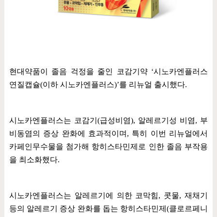
현대약품이 졸음 걱정을 줄인 코감기약
‘
시노카엔플러스
연질캡슐
(
이하 시노카엔플러스
)’
를 리뉴얼 출시했다
.
시노카엔플러스는 코감기
(
급성비염
),
알레르기성 비염
,
부
비동염의 증상 완화에 효과적이며
,
특히 이번 리뉴얼에서
카페인무수물을 첨가해 항히스타민제로 인한 졸음 부작용
을 최소화했다
.
시노카엔플러스는 알레르기에 의한 코막힘
,
콧물
,
재채기
등의 알레르기 증상 완화를 돕는 항히스타민제
(
클로르페니