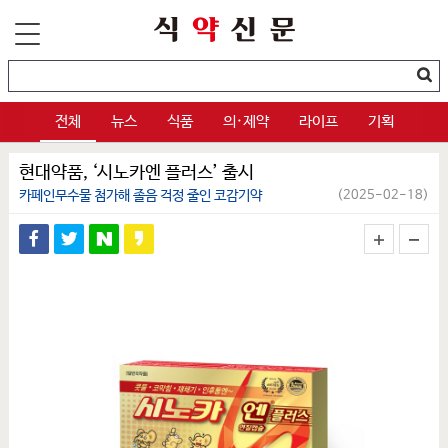
전체
뉴스
식품
의·제약
라이프
기획
현대약품, ‘시노카엔 플러스’ 출시
카페인무수물 첨가해 졸음 걱정 줄인 코감기약
(2025-02-18)