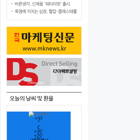
바른생각, 신제품 ‘워터리핏’ 출시
폭염에 지치는 심장, 혈압·콜레스테롤만 챙기면 될까?
오늘의 날씨 및 환율
+
37
°
C
+
35°
+
25°