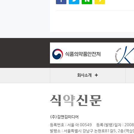
+
회사소개
(주)김앤김미디어
등록번호 : 서울 아 00549
등록(발행)일자 : 2008
발행소 : 서울특별시 강남구 논현로81길5, 2층(역삼