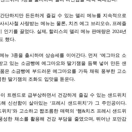
간단하지만 든든하게 즐길 수 있는 델리 메뉴를 지속적으로
 사시사철 사랑받는 메뉴는 물론
,
치즈 에그 브리오슈
,
프레즐
이 인기를 끌었다
.
실제
,
할리스의 델리 메뉴 판매량은
2024
년
도 했다
.
 메뉴
3
종을 출시하며 상승세를 이어간다
.
먼저
‘
에그마요 소
받고 있는 소금빵에 에그마요와 딸기잼을 듬뿍 넣어 만든 샌
 품은 소금빵에 부드러운 에그마요를 가득 채워 풍부한 고소
콤한 딸기잼의 조화도 입맛을 돋운다
.
등이 트렌드로 급부상하면서 건강하게 즐길 수 있는 샌드위치
조해 신선함이 살아있는
‘
프레시 샌드위치
’
가 그 주인공이다
.
드위치
’
와 고소하고 짭조름한 매력의
‘
햄
&
치즈 프레시 샌드위
풍성한 채소를 활용해 건강 부담을 줄였으며
,
뛰어난 포만감