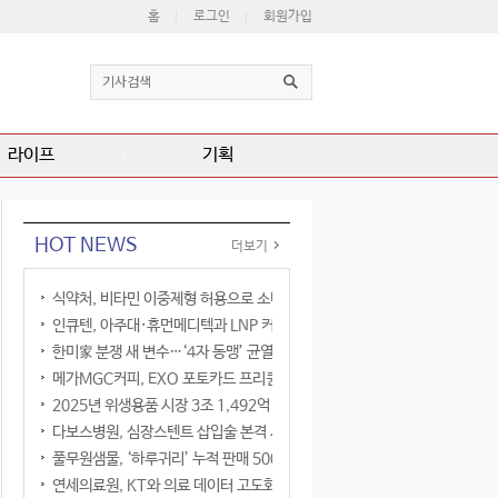
홈
로그인
회원가입
라이프
기획
HOT NEWS
더보기
식약처, 비타민 이중제형 허용으로 소비자 선택권 확대
인큐텐, 아주대·휴먼메디텍과 LNP 커큐민 공동연구
한미家 분쟁 새 변수…‘4자 동맹’ 균열 현실화
메가MGC커피, EXO 포토카드 프리퀀시 이벤트
2025년 위생용품 시장 3조 1,492억 원
다보스병원, 심장스텐트 삽입술 본격 시행
풀무원샘물, ‘하루귀리’ 누적 판매 500만 병 돌파
연세의료원, KT와 의료 데이터 고도화 협력