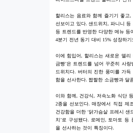
할리스는 음료와 함께 즐기기 좋고
,
선보이고 있다
.
샌드위치
,
파니니 등
등 트렌드를 반영한 다양한 메뉴 등
4
분기 전년 동기 대비
15%
성장하기
이에 힘입어
,
할리스는 새로운 델리
금빵
’
은 트렌드를 넘어 꾸준히 사랑
드위치다
.
버터의 진한 풍미를 가득
함을 선사한다
.
짭짤한 소금빵과 달
이와 함께
,
건강식
,
저속노화 식단 
2
종을 선보인다
.
매장에서 직접 제
건강함을 더한
‘
닭가슴살 프레시 샌
치
’
로 구성됐다
.
로메인
,
토마토 등 
을 선사하는 것이 특징이다
.