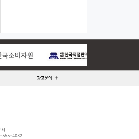
+
광고문의
주혜
2-555-4032