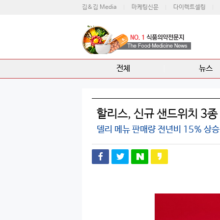
김&김 Media
마케팅신문
다이렉트셀링
전체
뉴스
할리스, 신규 샌드위치 3종
델리 메뉴 판매량 전년비 15% 상