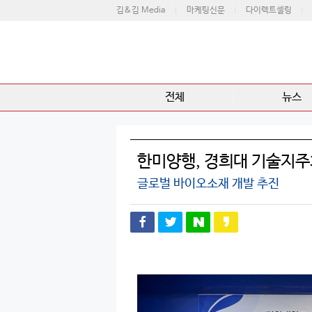
김&김 Media
마케팅신문
다이렉트셀링
전체
뉴스
한미양행, 경희대 기술지
글로벌 바이오소재 개발 추진