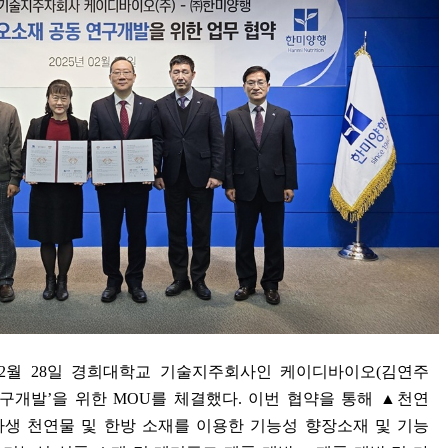
2
월
28
일 경희대학교 기술지주회사인 케이디바이오
(
김연주
연구개발
’
을 위한
MOU
를 체결했다
.
이번 협약을 통해
▲
천연
자생 천연물 및 한방 소재를 이용한 기능성 향장소재 및 기능