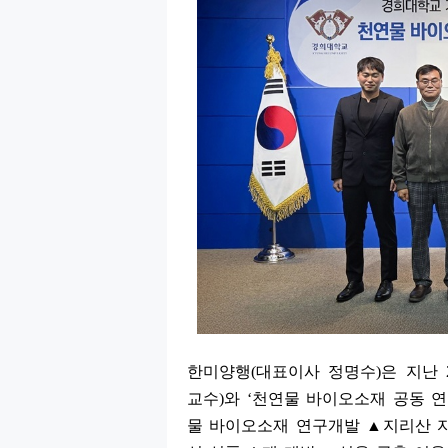
한미양행
(
대표이사 정명수
)
은 지난
교수
)
와
‘
천연물 바이오소재 공동 
물 바이오소재 연구개발
▲
지리산 