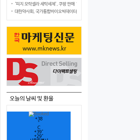
‘피지 모락셀라 세탁세제’, 쿠팡 판매 1위 등극
대한약사회, 국가통합바이오빅데이터구축사업단과 업무협약 체결
오늘의 날씨 및 환율
+
38
°
C
+
39°
+
29°