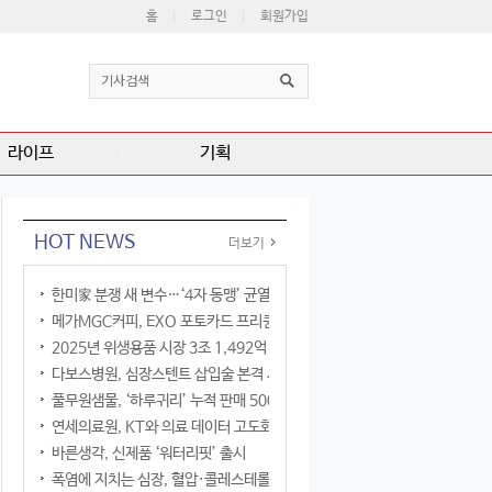
홈
로그인
회원가입
라이프
기획
HOT NEWS
더보기
한미家 분쟁 새 변수…‘4자 동맹’ 균열 현실화
메가MGC커피, EXO 포토카드 프리퀀시 이벤트
2025년 위생용품 시장 3조 1,492억 원
다보스병원, 심장스텐트 삽입술 본격 시행
풀무원샘물, ‘하루귀리’ 누적 판매 500만 병 돌파
연세의료원, KT와 의료 데이터 고도화 협력
바른생각, 신제품 ‘워터리핏’ 출시
폭염에 지치는 심장, 혈압·콜레스테롤만 챙기면 될까?