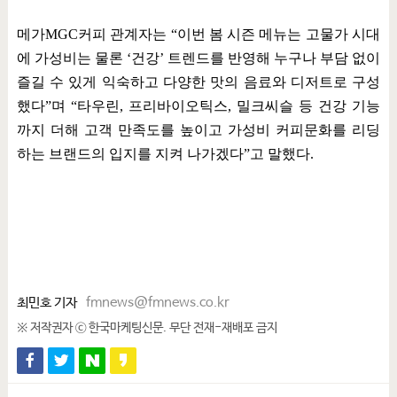
메가
MGC
커피 관계자는
“
이번 봄 시즌 메뉴는 고물가 시대
에 가성비는 물론
‘
건강
’
트렌드를 반영해 누구나 부담 없이
즐길 수 있게 익숙하고 다양한 맛의 음료와 디저트로 구성
했다
”
며
“
타우린
,
프리바이오틱스
,
밀크씨슬 등 건강 기능
까지 더해 고객 만족도를 높이고 가성비 커피문화를 리딩
하는 브랜드의 입지를 지켜 나가겠다
”
고 말했다
.
최민호 기자
fmnews@fmnews.co.kr
※ 저작권자 ⓒ 한국마케팅신문. 무단 전재-재배포 금지