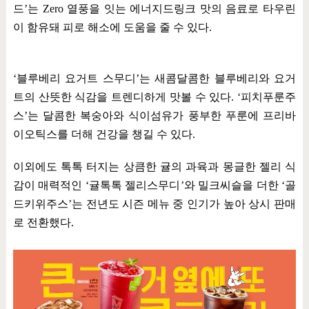
드
’
는
Zero
열풍을 잇는 에너지드링크 맛의 음료로 타우린
이 함유돼 피로 해소에 도움을 줄 수 있다
.
‘
블루베리 요거트 스무디
’
는 새콤달콤한 블루베리와 요거
트의 산뜻한 식감을 트렌디하게 맛볼 수 있다
. ‘
피치푸룬주
스
’
는 달콤한 복숭아와 식이섬유가 풍부한 푸룬에 프리바
이오틱스를 더해 건강을 챙길 수 있다
.
이외에도 톡톡 터지는 상큼한 귤의 과육과 몽글한 젤리 식
감이 매력적인
‘
귤톡톡 젤리스무디
’
와 밀크씨슬을 더한
‘
골
드키위주스
’
는 전년도 시즌 메뉴 중 인기가 높아 상시 판매
로 전환했다
.