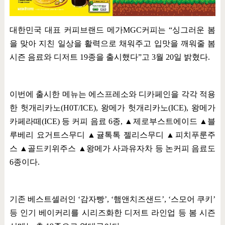
대한민국 대표 커피브랜드 메가
MGC
커피는
“
싱그러운 봄
을 맞아 지친 일상을 활력으로 채워주고 입맛을 깨워줄 봄
시즌 음료와 디저트
19
종을 출시했다
”
고
3
월
20
일 밝혔다
.
이번에 출시한 메뉴는 에스프레소와 디카페인을 각각 적용
한 헛개리카노
(H0T/ICE),
왕메가 헛개리카노
(ICE),
왕메가
카페라떼
(ICE)
등 커피 음료
6
종
,
▲
제로부스트에이드
▲
블
루베리 요거트스무디
▲
귤톡톡 젤리스무디
▲
피치푸룬주
스
▲
골드키위주스
▲
왕메가 사과유자차 등 논커피 음료도
6
종이다
.
기존 베스트셀러인
‘
감자빵
’, ‘
햄앤치즈샌드
’, ‘
스모어 쿠키
’
등 인기 베이커리를 시리즈화한 디저트 라인업 등 봄 시즌