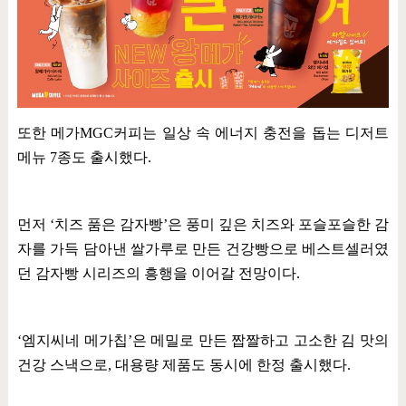
또한 메가
MGC
커피는 일상 속 에너지 충전을 돕는 디저트
메뉴
7
종도 출시했다
.
먼저
‘
치즈 품은 감자빵
’
은 풍미 깊은 치즈와 포슬포슬한 감
자를 가득 담아낸 쌀가루로 만든 건강빵으로 베스트셀러였
던 감자빵 시리즈의 흥행을 이어갈 전망이다
.
‘
엠지씨네 메가칩
’
은 메밀로 만든 짭짤하고 고소한 김 맛의
건강 스낵으로
,
대용량 제품도 동시에 한정 출시했다
.