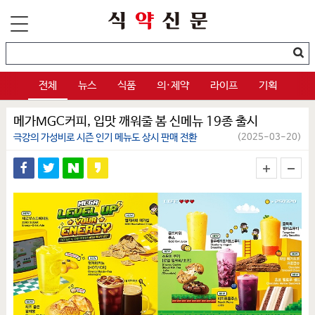
전체
뉴스
식품
의·제약
라이프
기획
메가MGC커피, 입맛 깨워줄 봄 신메뉴 19종 출시
극강의 가성비로 시즌 인기 메뉴도 상시 판매 전환
(2025-03-20)