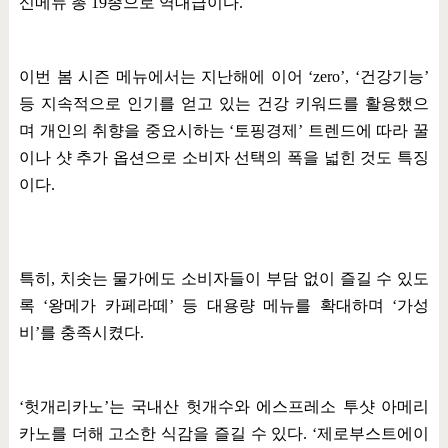
신메뉴 총
19
종으로 역대급이다
.
이번 봄 시즌 메뉴에서는 지난해에 이어
‘zero’, ‘
건강기능
’
등 지속적으로 인기를 얻고 있는 건강 키워드를 활용했으
며 개인의 취향을 중요시하는
‘
토핑경제
’
트렌드에 따라 꿀
이나 샷 추가 옵션으로 소비자 선택의 폭을 넓힌 것도 특징
이다
.
특히
,
치솟는 물가에도 소비자들이 부담 없이 즐길 수 있도
록
‘
왕메가 카페라떼
’
등 대용량 메뉴를 확대하며
‘
가성
비
’
를 충족시켰다
.
‘
헛개리카노
’
는 국내산 헛개수와 에스프레소 투샷 아메리
카노를 더해 고소한 식감을 즐길 수 있다
. ‘
제로부스트에이