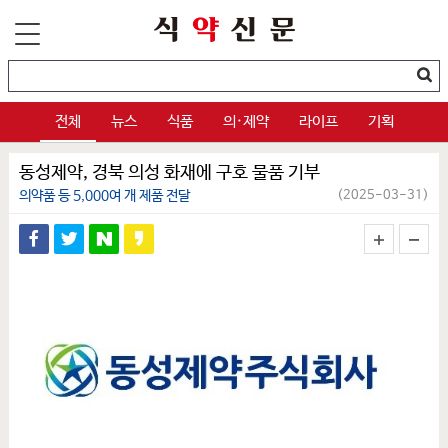
전체
뉴스
식품
의·제약
라이프
기획
동성제약, 경북 의성 화재에 구호 물품 기부
의약품 등 5,000여 개 제품 전달
(2025-03-31)