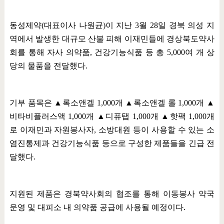
동성제약
(
대표이사 나원균
)
이 지난
3
월
28
일 경북 의성 지
역에서 발생한 대규모 산불 피해 이재민들에 경상북도약사
회를 통해 자사 의약품
,
건강기능식품 등 총
5,000
여 개 상
당의 물품을 전달했다
.
기부 품목은
▲
록소앤겔
1,000
개
▲
록소앤겔 롤
1,000
개
▲
비타비플러스액
1,000
개
▲
디퓨탭
1,000
개
▲
핫팩
1,000
개
로 이재민과 자원봉사자
,
소방대원 등이 사용할 수 있는 소
염진통제과 건강기능식품 등으로 구성한 제품들을 긴급 전
달했다
.
지원된 제품은 경북약사회의 협조를 통해 이동봉사 약국
운영 및 대피소 내 의약품 공급에 사용될 예정이다
.