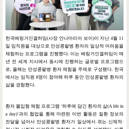
한국베링거인겔하임
(
사장 안나마리아 보이
)
이 지난
4
월
11
일 임직원을 대상으로 만성콩팥병 환자의 일상적 어려움을
체험하는 프로그램을 진행했다
.
이는 베링거인겔하임이 매
년 전 세계 지사에서 동시에 진행하는 글로벌 프로그램으
로
,
올해는 만성콩팥병 환자 체험을 주제로 구성됐다
.
한국
에서는 임직원
8
명이 참여해 하루 동안 만성콩팥병 환자의
삶을 경험했다
.
환자 몰입형 체험 프로그램
‘
하루에 담긴 환자의 삶
(A life in
a day)‘
과의 협업을 통해 마련된 이번 활동은 질환 정보의
전달을 넘어서 만성콩팥병 환자가 일상에서 겪는 신체적
·