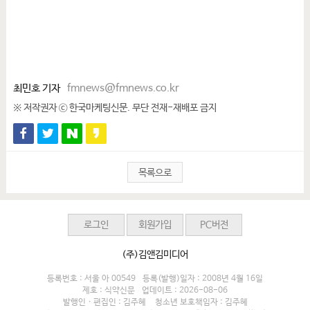
최민호 기자
fmnews@fmnews.co.kr
※ 저작권자 ⓒ 한국마케팅신문. 무단 전재-재배포 금지
목록으로
로그인
회원가입
PC버전
(주)김앤김미디어
등록번호 : 서울 아 00549
등록(발행)일자 : 2008년 4월 16일
제호 : 식약신문
업데이트 : 2026-08-06
발행인 · 편집인 : 김주혜
청소년 보호책임자 : 김주혜