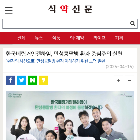
전체
뉴스
식품
의·제약
라이프
기획
한국베링거인겔하임, 만성콩팥병 환자 중심주의 실천
‘환자의 시선으로’ 만성콩팥병 환자 이해하기 위한 노력 일환
(2025-04-15)