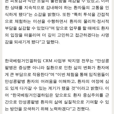
는 피로감과 식단 조절의 불편함을 체감할 수 있었고
,
이러
한 상태를 지속적으로 감내해야 하는 환자들의 고통을 인
식하게 됐다
”
는 소감을 밝혔다
.
또한
“
특히 투석을 간접적
으로 체험하는 미션을 수행하면서 환자의 물리적
·
정서적
부담을 실감할 수 있었다
”
며 앞으로 업무를 할 때에도 환자
의 입장을 떠올리며 더 깊이 고민하고 접근하겠다는 사명
감을 되새기게 됐다
”
고 말했다
.
한국베링거인겔하임
CRM
사업부 박지영 전무는
“
만성콩
팥병은 증상뿐 아니라 질환으로 인한 삶의 변화가 환자에
게 큰 부담으로 작용한다
”
며
“
이번 체험을 통해 임직원들이
만성콩팥병 환자의 어려움을 이해하고
,
환자의 여정에 심
도 있게 다가갈 수 있는 계기가 됐을 것
”
이라고 밝혔다
.
이
어
“
한국베링거인겔하임은 앞으로도 환자 중심주의를 근
간으로 만성콩팥병 환자의 삶에 실질적으로 기여할 수 있
는 방안을 모색하기 위해 노력하겠다
”
고 전했다
.