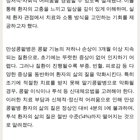
정서적
·
사회적 어려움을 경험할 수 있도록 설계됐다
.
이를
통해 환자의 고충을 느끼고 일상을 깊이 있게 이해하며
,
실
제 환자 관점에서 치료와 소통 방식을 고민하는 기회를 제
공하고자 했다
.
만성콩팥병은 콩팥 기능의 저하나 손상이
3
개월 이상 지속
되는 질환으로
,
초기에는 뚜렷한 증상이 없어 인지하기 어
렵다
.
그러나 질환이 진행될수록 부종
,
빈혈
,
피로감 등 다
양한 증상을 동반하여 환자의 삶의 질을 악화시킨다
.
특히
조기에 적절한 치료를 받지 못해 말기콩팥병으로 악화될
경우
,
콩팥 이식이나 투석 등 신대체요법을 고려해야 한다
.
이러한 치료 부담과 신체적
·
정신적 어려움으로 인해 만성
콩팥병 환자의 삶의 질은 정상인 대비
4
분의
1
에 불과하며
,
투석 환자의 삶의 질은 절반 수준
(54%)
까지 떨어지는 것으
로 알려졌다
.