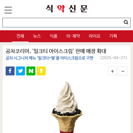
전체
뉴스
식품
의·제약
라이프
기획
공차코리아, '밀크티 아이스크림' 판매 매장 확대
공차 시그니처 메뉴 ‘밀크티+펄’을 아이스크림으로 구현
(2025-04-21)