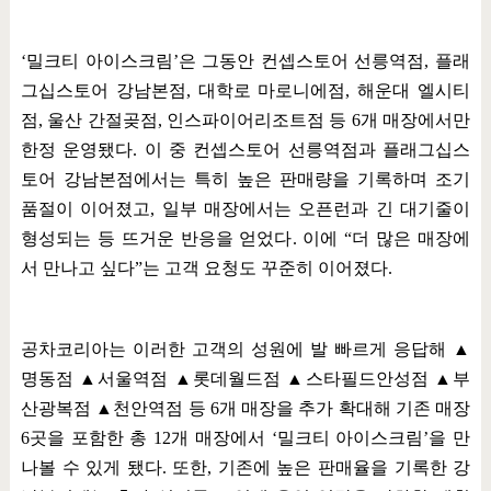
‘
밀크티 아이스크림
’
은 그동안 컨셉스토어 선릉역점
,
플래
그십스토어 강남본점
,
대학로 마로니에점
,
해운대 엘시티
점
,
울산 간절곶점
,
인스파이어리조트점 등
6
개 매장에서만
한정 운영됐다
.
이 중 컨셉스토어 선릉역점과 플래그십스
토어 강남본점에서는 특히 높은 판매량을 기록하며 조기
품절이 이어졌고
,
일부 매장에서는 오픈런과 긴 대기줄이
형성되는 등 뜨거운 반응을 얻었다
.
이에
“
더 많은 매장에
서 만나고 싶다
”
는 고객 요청도 꾸준히 이어졌다
.
공차코리아는 이러한 고객의 성원에 발 빠르게 응답해
▲
명동점
▲
서울역점
▲
롯데월드점
▲
스타필드안성점
▲
부
산광복점
▲
천안역점 등
6
개 매장을 추가 확대해 기존 매장
6
곳을 포함한 총
12
개 매장에서
‘
밀크티 아이스크림
’
을 만
나볼 수 있게 됐다
.
또한
,
기존에 높은 판매율을 기록한 강