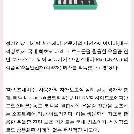
정신건강 디지털 헬스케어 전문기업 마인즈에이아이
(
대표
석정호
)
가 국내 최초로 타액 내 호르몬을 활용한 우울증 진
단 보조 소프트웨어 의료기기
‘
마인즈내비
(Minds.NAVI)’
의
식품의약품안전처
(
식약처
)
허가를 획득했다고 밝혔다
.
‘
마인즈내비
’
는 사용자의 자가보고식 심리 설문 평가와 함
께
,
타액 내
Cortisol(
코르티솔
)
및
DHEA(
디하이드로에피안
드로스테론
)
농도 분석을 결합하여 우울증 진단을 보조하
는 소프트웨어 기반 의료기기다
.
이는 생물학적 지표를 활
용한 우울증 진단 보조 기기로는 국내 최초이자
,
세계적으
로도 상용화된 사례가 없는 혁신적인 시도다
.