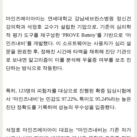
마인즈에이아이는 연세대학교 강남세브란스병원 정신건
강의학과 석정호 교수가 설립한 기업으로
,
기존의 심리학
적 평가 도구를 재구성한
‘PROVE Battery’
를 기반으로
‘
마
인즈내비
’
를 개발했다
.
이 소프트웨어는 사용자가 심리 설
문을 완료한 후
,
정해진 시간에 타액을 채취해 진단 기관으
로 보내면 알고리즘이 이를 분석해 우울증 여부를 보조 진
단하는 방식으로 작동한다
.
특히
, 123
명의 피험자를 대상으로 진행된 확증 임상시험에
서
‘
마인즈내비
’
는 민감도
97.22%,
특이도
95.24%
라는 높은
진단 정확도를 기록하며 성능의 우수성을 입증했다
.
석정호 마인즈에이아이 대표는
“
마인즈내비는 기존 자가